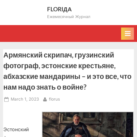
Skip
FLORIДА
to
Ежемесячный Журнал
content
Армянский скрипач, грузинский
фотограф, эстонские крестьяне,
абхазские мандарины – и это все, что
нам надо знать о войне?
Posted
By
March 1, 2023
florus
on
Эстонский