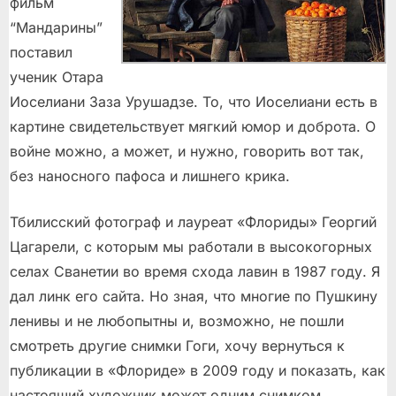
фильм
“Мандарины”
поставил
ученик Отара
Иоселиани Заза Урушадзе. То, что Иоселиани есть в
картине свидетельствует мягкий юмор и доброта. О
войне можно, а может, и нужно, говорить вот так,
без наносного пафоса и лишнего крика.
Тбилисский фотограф и лауреат «Флориды» Георгий
Цагарели, с которым мы работали в высокогорных
селах Сванетии во время схода лавин в 1987 году. Я
дал линк его сайта. Но зная, что многие по Пушкину
ленивы и не любопытны и, возможно, не пошли
смотреть другие снимки Гоги, хочу вернуться к
публикации в «Флориде» в 2009 году и показать, как
настоящий художник может одним снимком