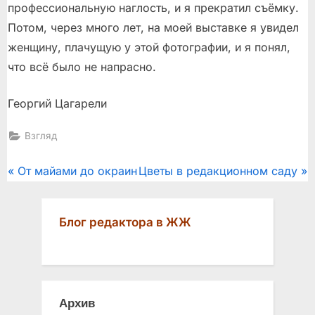
профессиональную наглость, и я прекратил съёмку.
Потом, через много лет, на моей выставке я увидел
женщину, плачущую у этой фотографии, и я понял,
что всё было не напрасно.
Георгий Цагарели
Взгляд
Post
P
N
От майами до окраин
Цветы в редакционном саду
r
e
navigation
e
x
Блог редактора в ЖЖ
v
t
i
P
o
o
u
s
Архив
s
t