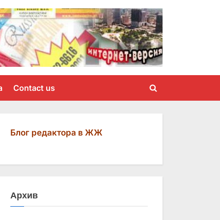
a
Contact us
Toggle
search
form
Блог редактора в ЖЖ
Архив