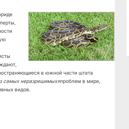
ориде
перты,
ности
ную
исты
ждают,
пространяющиеся в южной части штата
из самых неразрешимых»
проблем в мире,
ивных видов.