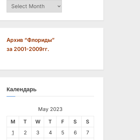
Архив
Архив “Флориды”
за 2001-2009гг.
Календарь
May 2023
M
T
W
T
F
S
S
1
2
3
4
5
6
7