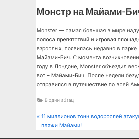
Монстр на Майами-Би
Monster — самая большая в мире над
полоса препятствий и игровая площад
взрослых, появилась недавно в парк
Майами-Бич. С момента возникновени
году в Лондоне, Monster объездил вес
вот – Майами-Бич. После недели безу
отправился в путешествие по всей Ам
В один абзац
Post
P
11 миллионов тонн водорослей атак
r
пляжи Майами!
navigation
e