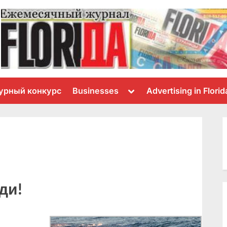
Toggle
урный конкурс
Businesses
Advertising in Florid
sub-
menu
ди!