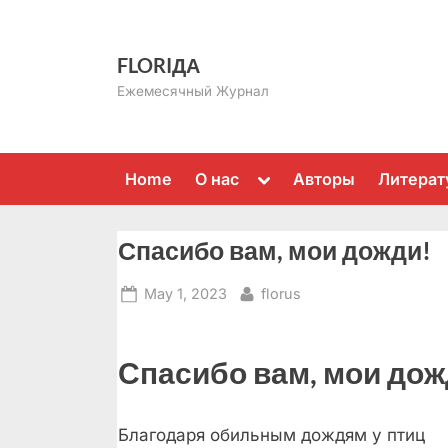
Skip
to
FLORIДА
content
Ежемесячный Журнал
Toggle
Home
О нас
Авторы
Литерат
sub-
menu
Спасибо вам, мои дожди!
Posted
By
May 1, 2023
florus
on
Спасибо вам, мои дож
Благодаря обильным дождям у птиц