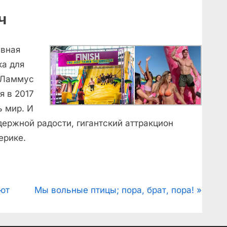
ч
увная
ка для
е Ламмус
я в 2017
ь мир. И
держной радости, гигантский аттракцион
ерике.
N
уют
Мы вольные птицы; пора, брат, пора!
e
x