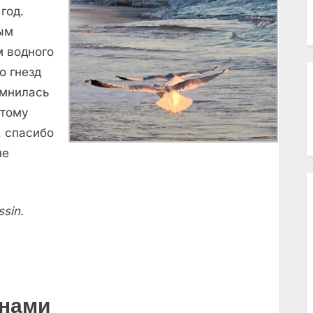
год.
вым
 водного
о гнезд
омнилась
этому
, спасибо
не
sin.
онами