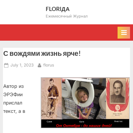
Skip
FLORIДА
to
Ежемесячный Журнал
content
С вождями жизнь ярче!
Posted
By
July 1, 2023
florus
on
Автор из
ЭРЭФии
прислал
текст, а в