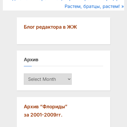
Post
r
N
Растем, братцы, растем!
navigation
e
e
v
x
Блог редактора в ЖЖ
i
t
o
P
u
o
s
s
Архив
P
t
o
:
Архив
s
t
:
Архив “Флориды”
за 2001-2009гг.