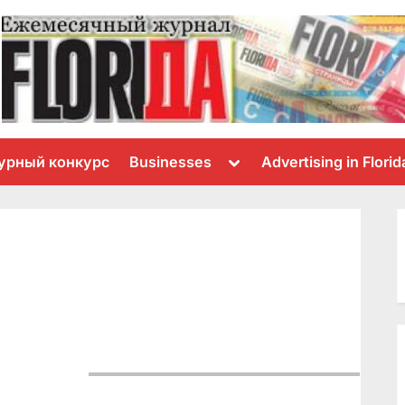
Toggle
урный конкурс
Businesses
Advertising in Florid
sub-
menu