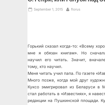
Posted
By
September 1, 2015
florus
on
Горький сказал когда-то: «Всему хор
мне я обязан книгам». Но сначал
научил его читать. Значит, вначал
тому, кто научил.
Меня читать учил папа. По газете «Из
Много позже, когда мой друг художн
Куксо эмигрировал из Беларуси в 
стал работать в «Известиях», я навес
редакции на Пушкинской площади. К