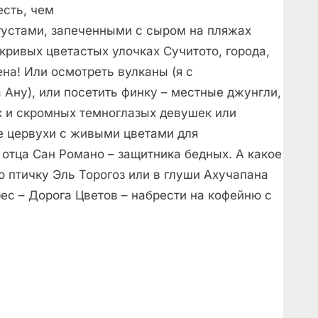
есть, чем
густами, запеченными с сыром на пляжах
 кривых цветастых улочках Сучитото, города,
на! Или осмотреть вулканы (я с
 Ану), или посетить финку – местные джунгли,
ах и скромных темноглазых девушек или
е цервухи с живыми цветами для
 отца Сан Романо – защитника бедных. А какое
 птичку Эль Торогоз или в глуши Ахучапана
ес – Дорога Цветов – набрести на кофейню с