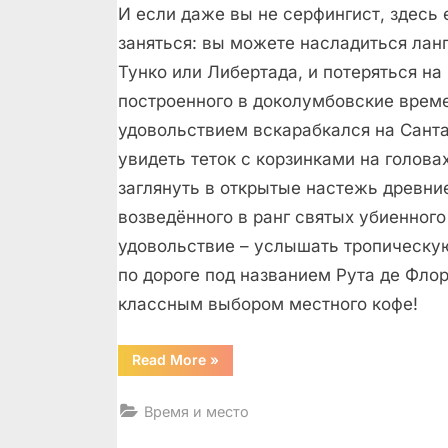
И если даже вы не серфингист, здесь 
заняться: вы можете насладиться лан
Тунко или Либертада, и потеряться на
построенного в доколумбовские време
удовольствием вскарабкался на Санта
увидеть теток с корзинками на голов
заглянуть в открытые настежь древни
возведённого в ранг святых убиенного
удовольствие – услышать тропическую
по дороге под названием Рута де Флор
классным выбором местного кофе!
“Сан
Read More
»
Сальвадор
–
страна
Время и место
вулканов
и
цветов”