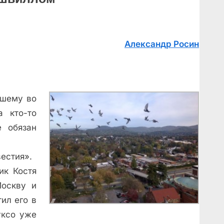
Александр Росин
ошему во
а кто-то
е обязан
вестия».
ик Костя
Москву и
тил его в
уксо уже