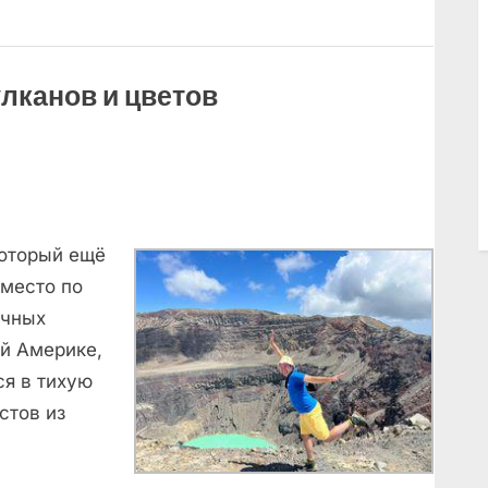
улканов и цветов
который ещё
 место по
ичных
ой Америке,
ся в тихую
стов из