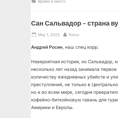
Время и место
Сан Сальвадор – страна в
Posted
By
May 1, 2023
florus
on
Андрей Росин
, наш спец корр.
Невероятная история, но Сальвадор, 
несколько лет назад занимала первое
количеству ежедневных убийств и ул
преступлений, не только в Центральн
но и во всем мире, сегодня превратил
кофейно-биткойновую гавань для тури
Америки и Европы.