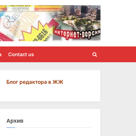
a
Contact us
Toggle
search
form
Блог редактора в ЖЖ
Архив