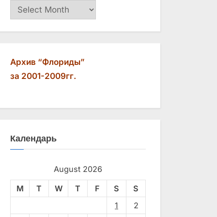
Архив
Архив “Флориды”
за 2001-2009гг.
Календарь
August 2026
M
T
W
T
F
S
S
1
2