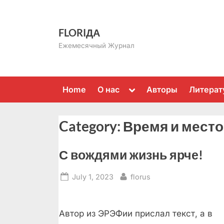
Skip
to
FLORIДА
content
Ежемесячный Журнал
Toggle
Home
О нас
Авторы
Литерат
sub-
menu
Category:
Время и место
С вождями жизнь ярче!
Posted
By
July 1, 2023
florus
on
Автор из ЭРЭФии прислал текст, а в