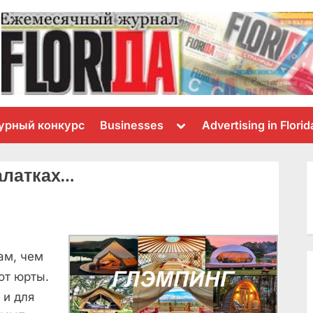
Toggle
урный конкурс
Businesses
Advertising in Florid
sub-
menu
алатках…
ам, чем
от юрты.
 и для