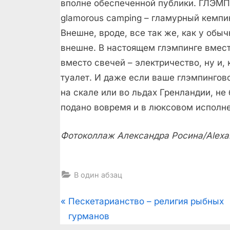
вполне обеспеченной публики. ГЛЭМ
glamorous camping – гламурный кемпи
Внешне, вроде, все так же, как у обы
внешне. В настоящем глэмпинге вмест
вместо свечей – электричество, ну и, 
туалет. И даже если ваше глэмпингов
на скале или во льдах Гренландии, не
подано вовремя и в люксовом исполн
Фотоколлаж Александра Росина/Alexan
В один абзац
Post
P
Пескетарианство – религия рыбных
r
гурманов
navigation