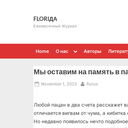
Skip
to
FLORIДА
content
Ежемесячный Журнал
Toggle
Home
О нас
Авторы
Литерат
sub-
menu
Мы оставим на память в п
Posted
By
November 1, 2023
florus
on
Любой пацан в два счета расскажет в
отличается вигвам от чума, a кибитка 
Но недавно появилось нечто подобное