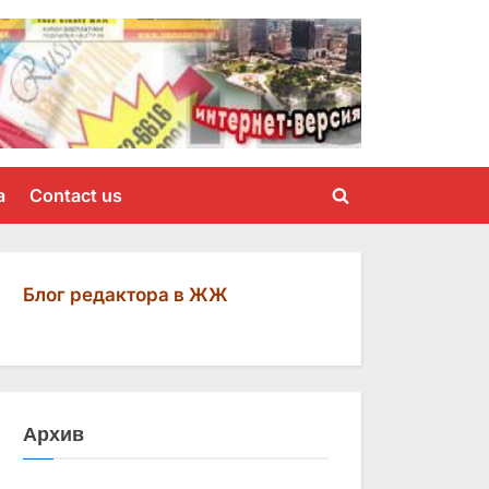
a
Contact us
Toggle
search
form
Блог редактора в ЖЖ
Архив