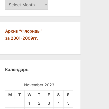
Архив
Архив “Флориды”
за 2001-2009гг.
Календарь
November 2023
M
T
W
T
F
S
S
1
2
3
4
5