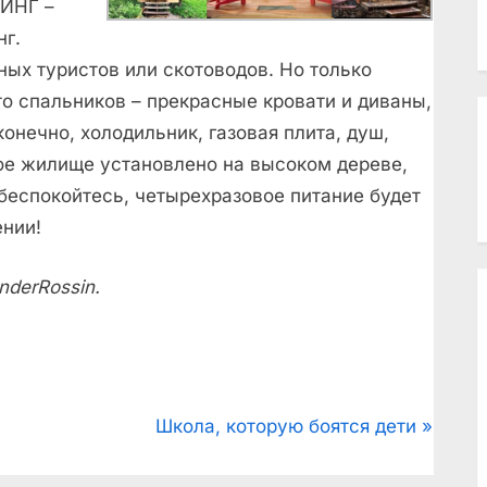
ПИНГ –
нг.
чных туристов или скотоводов. Но только
о спальников – прекрасные кровати и диваны,
конечно, холодильник, газовая плита, душ,
ое жилище установлено на высоком дереве,
 беспокойтесь, четырехразовое питание будет
ении!
derRossin.
N
Школа, которую боятся дети
e