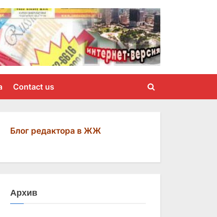
a
Contact us
Toggle
search
form
Блог редактора в ЖЖ
Архив