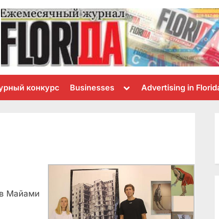
Toggle
урный конкурс
Businesses
Advertising in Florid
sub-
menu
 в Майами