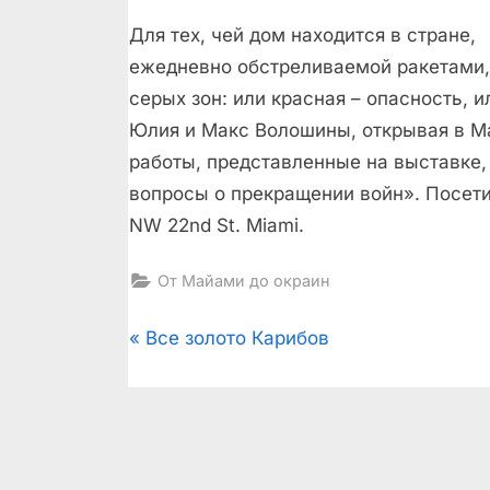
Для тех, чей дом находится в стране,
ежедневно обстреливаемой ракетами,
серых зон: или красная – опасность, 
Юлия и Макс Волошины, открывая в М
работы, представленные на выставке,
вопросы о прекращении войн». Посет
NW 22nd St. Miami.
От Майами до окраин
Post
P
Все золото Карибов
r
navigation
e
v
i