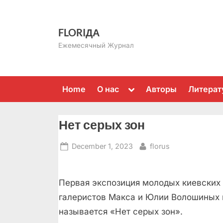
Skip
to
FLORIДА
content
Ежемесячный Журнал
Toggle
Home
О нас
Авторы
Литерат
sub-
menu
Нет серых зон
Posted
By
December 1, 2023
florus
on
Первая экспозиция молодых киевских
галеристов Максa и Юлии Волошиных
называется «Нет серых зон».