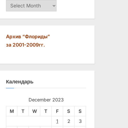
Архив
Архив “Флориды”
за 2001-2009гг.
Календарь
December 2023
M
T
W
T
F
S
S
1
2
3