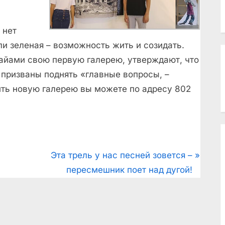
 нет
или зеленая – возможность жить и созидать.
айами свою первую галерею, утверждают, что
 призваны поднять «главные вопросы, –
ить новую галерею вы можете по адресу 802
N
Эта трель у нас песней зовется –
e
пересмешник поет над дугой!
x
t
P