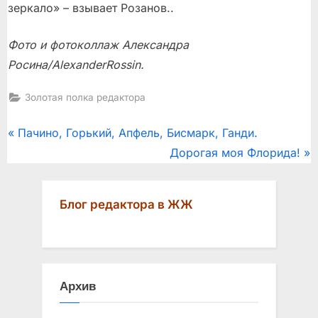
зеркало» – взывает Розанов..
Фото и фотоколлаж Александра
Росина/
Alexander
Rossin
.
Золотая полка редактора
Post
P
Пачино, Горький, Апфель, Бисмарк, Ганди.
r
N
Дорогая моя Флорида!
navigation
e
e
v
x
Блог редактора в ЖЖ
i
t
o
P
u
o
s
s
Архив
P
t
o
: