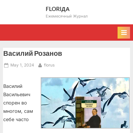
Skip
FLORIДА
to
Ежемесячный Журнал
content
Василий Розанов
Posted
By
May 1, 2024
florus
on
Василий
Васильевич
спорен во
многом, сам
себе часто