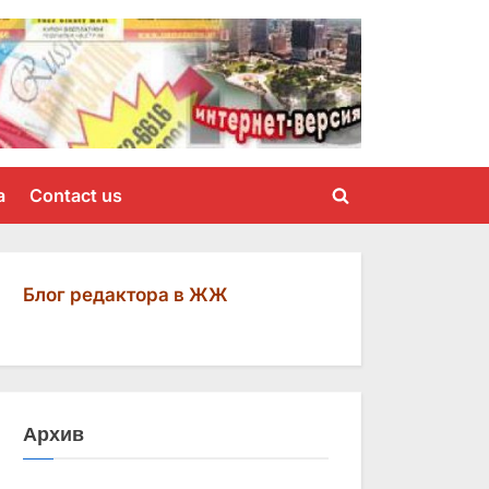
a
Contact us
Toggle
search
form
Блог редактора в ЖЖ
Архив