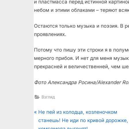
и пластмасса перед истинной картино
небом и этими облаками – теряют вся
Остаются только музыка и поэзия. В р
проявлениях.
Потому что пишу эти строки я в полуме
мерного прибоя. И нет для меня музык
прекрасней и величественней, чем ше
Фото Александра Росина/Alexander Ros
Взгляд
Post
P
Не пей из колодца, козленочком
r
станешь! Не иди по кривой дорожке,
navigation
e
комсомола выгонят!