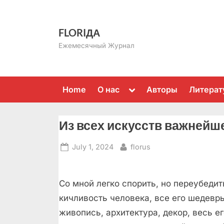
Skip
to
FLORIДА
content
Ежемесячный Журнал
Toggle
Home
О нас
Авторы
Литерат
sub-
menu
Из всех искусств важнейше
Posted
By
July 1, 2024
florus
on
Со мной легко спорить, но переубедит
кичливость человека, все его шедевр
живопись, архитектура, декор, весь ег