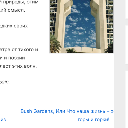
й природы, этим
кий смысл.
едких своих
тре от тихого и
и и поэзии
лест этих волн.
sin.
N
Bush Gardens, Или Что наша жизнь –
e
 из
горы и горки!
x