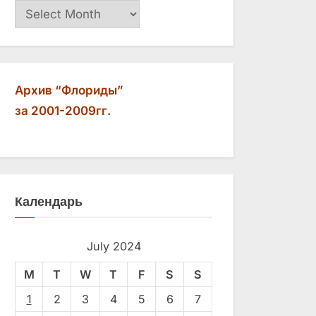
Архив
Архив “Флориды”
за 2001-2009гг.
Календарь
July 2024
M
T
W
T
F
S
S
1
2
3
4
5
6
7