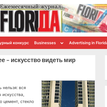
Toggle
урный конкурс
Businesses
Advertising in Florid
sub-
menu
е – искусство видеть мир
ь нельзя: вся
ы искусства,
о цемент, стекло