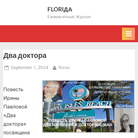
Skip
FLORIДА
to
Ежемесячный Журнал
content
Два доктора
Posted
By
September 1, 2024
florus
on
Повесть
Ирины
Павловой
«Два
доктора»
посвящена