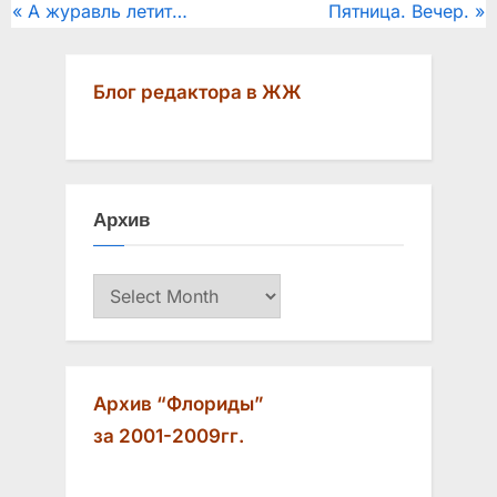
Post
P
N
А журавль летит…
Пятница. Вечер.
r
e
navigation
e
x
Блог редактора в ЖЖ
v
t
i
P
o
o
u
s
Архив
s
t
P
:
Архив
o
s
t
:
Архив “Флориды”
за 2001-2009гг.