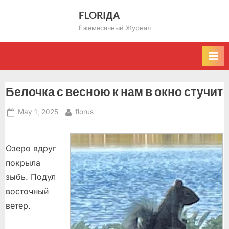
Skip
FLORIДА
to
Ежемесячный Журнал
content
Белочка с весною к нам в окно стучит
Posted
By
May 1, 2025
florus
on
Озеро вдруг
покрыла
зыбь. Подул
восточный
ветер.