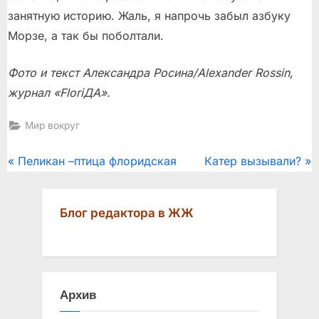
занятную историю. Жаль, я напрочь забыл азбуку
Морзе, а так бы поболтали.
Фото и текст Александра Росина/Alexander Rossin,
журнал «FloriДА».
Мир вокруг
Post
P
N
Пеликан –птица флоридская
Катер вызывали?
r
e
navigation
e
x
Блог редактора в ЖЖ
v
t
i
P
o
o
u
s
Архив
s
t