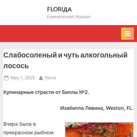
Skip
FLORIДА
to
Ежемесячный Журнал
content
Слабосоленый и чуть алкогольный
лосось
Posted
By
May 1, 2025
florus
on
Кулинарные страсти от Беллы №2.
Изабелла Левина, Weston, FL.
Вчера была в
прекрасном рыбном