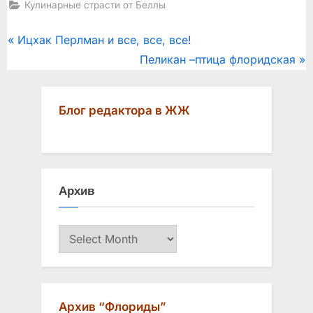
Кулинарные страсти от Беллы
Post
P
Ицхак Перлман и все, все, все!
r
N
Пеликан –птица флоридская
navigation
e
e
v
x
Блог редактора в ЖЖ
i
t
o
P
u
o
s
s
Архив
P
t
o
:
Архив
s
t
:
Архив “Флориды”