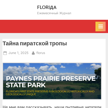
Skip
FLORIДА
to
Ежемесячный Журнал
content
Тайна пиратской тропы
Posted
By
June 1, 2025
florus
on
Не мне вам рассказывать, наши пытливые читатели,