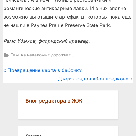
романтические антикварные лавки. И в них вполне
возможно вы отыщите артефакты, которых пока еще
не нашли в Paynes Prairie Preserve State Park.
Рамс Убыхов, флоридский краевед.
Там, на неведомых дорожках…
Post
P
Превращение карпа в бабочку
r
N
Джек Лондон «Зов предков»
navigation
e
e
v
x
Блог редактора в ЖЖ
i
t
o
P
u
o
s
s
Архив