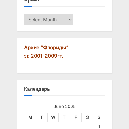
P
t
o
:
Архив
s
t
:
Архив “Флориды”
за 2001-2009гг.
Календарь
June 2025
M
T
W
T
F
S
S
1