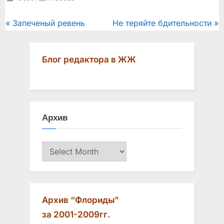
Post
P
N
Запеченый ревень
Не теряйте бдительности
r
e
navigation
e
x
Блог редактора в ЖЖ
v
t
i
P
o
o
u
s
Архив
s
t
P
:
Архив
o
s
t
:
Архив “Флориды”
за 2001-2009гг.