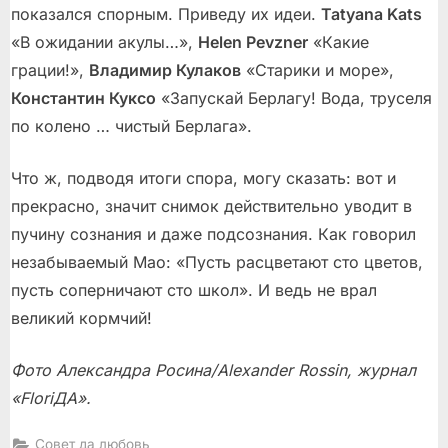
показался спорным. Приведу их идеи.
Tatyana Kats
«В ожидании акулы…»,
Helen Pevzner
«Какие
грации!»,
Владимир Кулаков
«Старики и море»,
Константин Куксо
«Запускай Берлагу! Вода, труселя
по колено … чистый Берлага».
Что ж, подводя итоги спора, могу сказать: вот и
прекрасно, значит снимок действительно уводит в
пучину сознания и даже подсознания. Как говорил
незабываемый Мао: «Пусть расцветают сто цветов,
пусть соперничают сто школ». И ведь не врал
великий кормчий!
Фото Александра Росина/Alexander Rossin, журнал
«FloriДА».
Совет да любовь