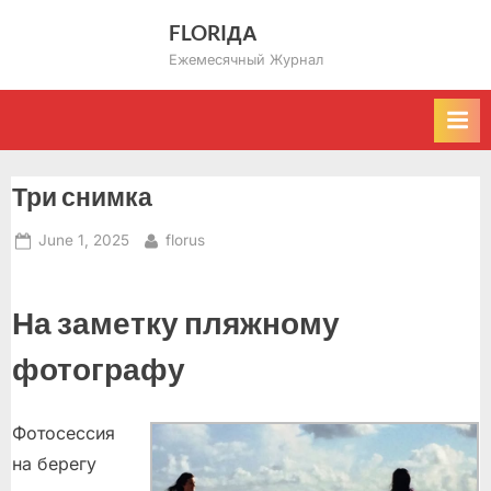
Skip
FLORIДА
to
Ежемесячный Журнал
content
Три снимка
Posted
By
June 1, 2025
florus
on
На заметку пляжному
фотографу
Фотосессия
на берегу