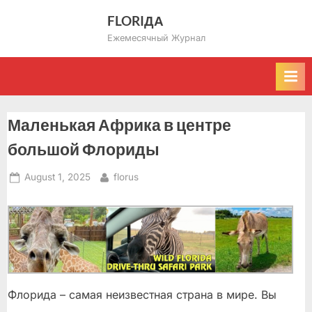
Skip
FLORIДА
to
Ежемесячный Журнал
content
Маленькая Африка в центре
большой Флориды
Posted
By
August 1, 2025
florus
on
Флорида – самая неизвестная страна в мире. Вы