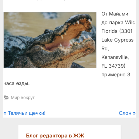
От Майами
до парка Wild
Florida (3301
Lake Cypress
Rd,
Kenansville,
FL 34739)
примерно 3
часа езды.
Мир вокруг
Post
P
N
Телячьи щечки!
Слон
r
e
navigation
e
x
Блог редактора в ЖЖ
v
t