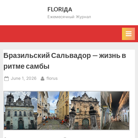
Skip
FLORIДА
to
Ежемесячный Журнал
content
Бразильский Сальвадор — жизнь в
ритме самбы
Posted
By
June 1, 2026
florus
on