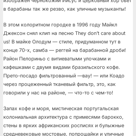
изображен чернокожий Иисус и церковный хор бьет
в барабаны так же резво, как уличные музыканты!
В этом колоритном городке в 1996 году Майкл
Джексон снял клип на песню They don’t care about
us! В майке Олодум — стиле, придуманном тут в
конце 70-х, самба — реггей на барабанной дроби!
Район Пелориньо с витиеватыми улочками и
кафешками с двумя видами бразильского кофе.
Прето-посадо фильтрованный —вау! — или Коадо
через процеженный тканевый фильтр, это, как
говорили у нас на районе, — что-то с чем-то!
Запах кофе и моря, мистическая португальская
колониальная архитектура с примесями барокко,
стены в ярких африканских росписях и булыжные
средневековые мостовые, попрошайки и уличные