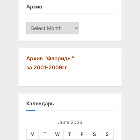
s
s
Архив
P
t
o
:
Архив
s
t
:
Архив “Флориды”
за 2001-2009гг.
Календарь
June 2026
M
T
W
T
F
S
S