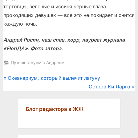
торговцы, зеленые и иссиня черные глаза
проходящих девушек — все это не покидает и снится
каждую ночь.
Андрей Росин, наш спец. корр, лауреат журнала
«
Flori
ДА». Фото автора.
Путешествуем с Андреем
Post
P
Океанариум, который вылечит лагуну
r
N
Остров Ки Ларго
navigation
e
e
v
x
Блог редактора в ЖЖ
i
t
o
P
u
o