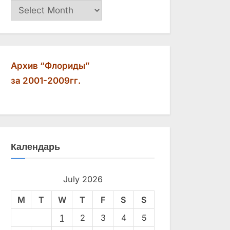
Архив
Архив “Флориды”
за 2001-2009гг.
Календарь
July 2026
M
T
W
T
F
S
S
1
2
3
4
5