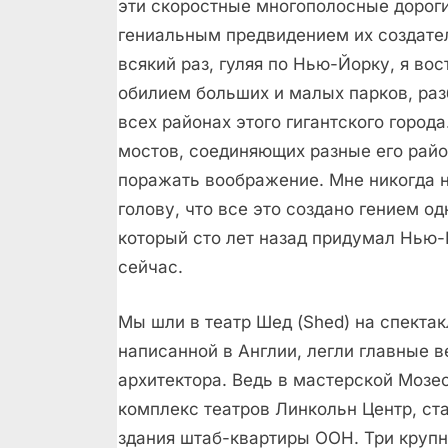
эти скоростные многополосные дорог
гениальным предвидением их создател
всякий раз, гуляя по Нью-Йорку, я во
обилием больших и малых парков, ра
всех районах этого гигантского город
мостов, соединяющих разные его райо
поражать воображение. Мне никогда н
голову, что все это создано гением од
который сто лет назад придумал Нью-Й
сейчас.
Мы шли в театр Шед (Shed) на спектак
написанной в Англии, легли главные 
архитектора. Ведь в мастерской Мозе
комплекс театров Линкольн Центр, ст
здания штаб-квартиры ООН. Три крупн