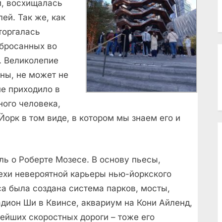
и, восхищалась
ей. Так же, как
сторгалась
збросанных во
а. Великолепие
ны, не может не
е приходило в
ного человека,
орк в том виде, в котором мы знаем его и
ль о Роберте Мозесе. В основу пьесы,
вехи невероятной карьеры нью-йоркского
са была создана система парков, мосты,
адион Ши в Квинсе, аквариум на Кони Айленд,
ейших скоростных дороги – тоже его