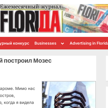
Toggle
урный конкурс
Businesses
Advertising in Florid
sub-
menu
й построил Мозес
пароме. Мимо нас
остров,
, когда я видела