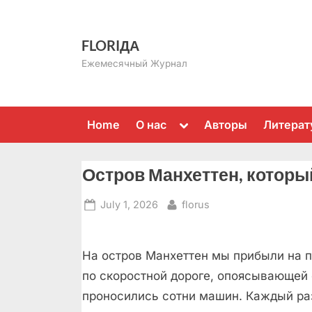
Skip
to
FLORIДА
content
Ежемесячный Журнал
Toggle
Home
О нас
Авторы
Литерат
sub-
menu
Остров Манхеттен, которы
Posted
By
July 1, 2026
florus
on
На остров Манхеттен мы прибыли на 
по скоростной дороге, опоясывающей 
проносились сотни машин. Каждый раз