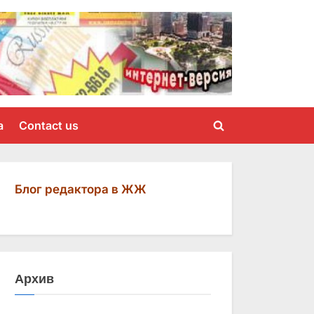
a
Contact us
Toggle
search
form
Блог редактора в ЖЖ
Архив