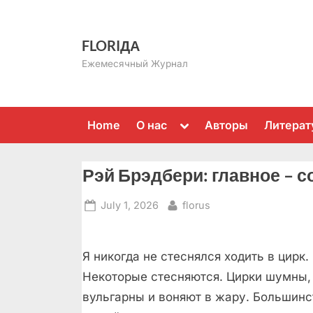
Skip
to
FLORIДА
content
Ежемесячный Журнал
Toggle
Home
О нас
Авторы
Литерат
sub-
menu
Рэй Брэдбери: главное – с
Posted
By
July 1, 2026
florus
on
Я никогда не стеснялся ходить в цирк.
Некоторые стесняются. Цирки шумны,
вульгарны и воняют в жару. Большинс