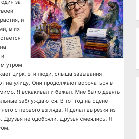
 один за
своей
растия, и
ми, в их
остается
 на
 и
ым утром
жает цирк, эти люди, слыша завывания
ют на улицу. Они продолжают ворочаться в
 мимо. Я вскакивал и бежал. Мне было девять
стальные заблуждаются. В тот год на сцене
него с первого взгляда. Я делал вырезки из
о. Друзья не одобряли. Друзья смеялись. Я
сом.