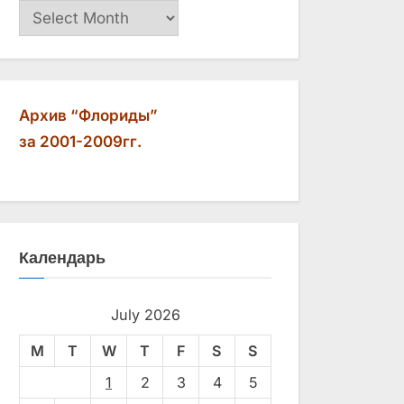
Архив
Архив “Флориды”
за 2001-2009гг.
Календарь
July 2026
M
T
W
T
F
S
S
1
2
3
4
5