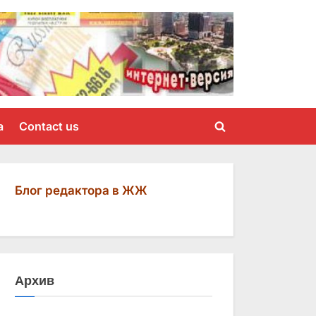
a
Contact us
Toggle
search
form
Блог редактора в ЖЖ
Архив