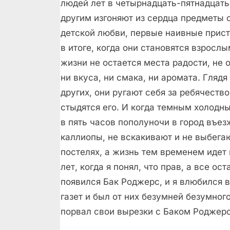
людей лет в четырнадцать-пятнадцать
другим изгоняют из сердца предметы 
детской любви, первые наивные прист
в итоге, когда они становятся взрослы
жизни не остается места радости, не 
ни вкуса, ни смака, ни аромата. Глядя
других, они ругают себя за ребячество
стыдятся его. И когда темным холодн
в пять часов пополуночи в город въез
каллиопы, не вскакивают и не выбега
постелях, а жизнь тем временем идет
лет, когда я понял, что прав, а все о
появился Бак Роджерс, и я влюбился в 
газет и был от них безумней безумног
порвал свои вырезки с Баком Роджер