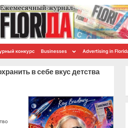
Toggle
урный конкурс
Businesses
Advertising in Florid
sub-
menu
охранить в себе вкус детства
тво