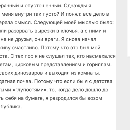
терянный и опустошенный. Однажды я
 меня внутри так пусто? И понял: все дело в
отеряла смысл. Следующей моей мыслью было:
ли разорвать вырезки в клочья, а с ними и
е не друзья, они враги. Я снова начал
живу счастливо. Потому что это был мой
та. С тех пор я не слушал тех, кто насмехался
етам, цирковым представлениям и гориллам.
 своих динозавров и выходил из комнаты.
датная почва. Потому что если бы я с детства
ыми «глупостями», то, когда дело дошло до
ть себя на бумаге, я разродился бы возом
 бублика.
.