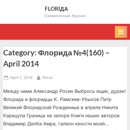
Skip
FLORIДА
to
Ежемесячный Журнал
content
Category:
Флорида №4(160) –
April 2014
Posted
By
April 1, 2014
florus
on
Между нами Александр Росин Выбрось ящик, дурак!
Флорида и флоридцы К. Рамсеев-Убыхов Петр
Великий Флоридский Рожденные в апреле Никита
Карацупа Граница на запоре Книги наших авторов
Владимир Делба Амра, галеон юности моей…