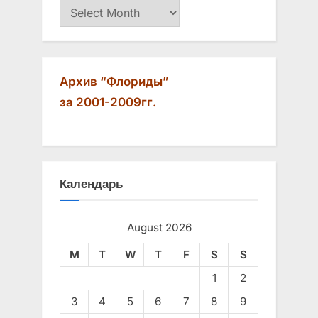
Архив
Архив “Флориды”
за 2001-2009гг.
Календарь
August 2026
M
T
W
T
F
S
S
1
2
3
4
5
6
7
8
9