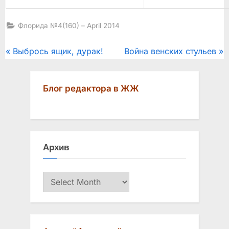
Флорида №4(160) – April 2014
Post
P
N
Выбрось ящик, дурак!
Война венских стульев
r
e
navigation
e
x
Блог редактора в ЖЖ
v
t
i
P
o
o
u
s
Архив
s
t
P
:
Архив
o
s
t
: