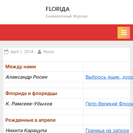
Skip
FLORIДА
to
Ежемесячный Журнал
content
Posted
By
April 1, 2014
florus
on
Между нами
Александр Росин
Выбрось ящик, дура
Флорида и флоридцы
К. Рамсеев-Убыхов
Петр Великий Флор
Рожденные в апреле
Никита Карацупа
Граница на запоре