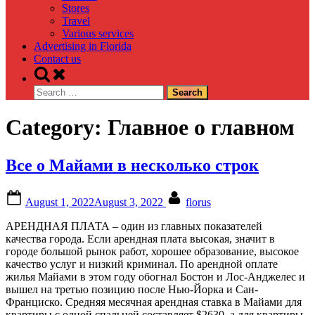
Stores
Travel
Various services
Advertising in Florida
Contact us
Toggle
search
Search
form
for:
Category:
Главное о главном
Все о Майами в несколько строк
Posted
By
August 1, 2022
August 3, 2022
florus
on
АРЕНДНАЯ ПЛАТА – один из главных показателей
качества города. Если арендная плата высокая, значит в
городе большой рынок работ, хорошее образование, высокое
качество услуг и низкий криминал. По арендной оплате
жилья Майами в этом году обогнал Бостон и Лос-Анджелес и
вышел на третью позицию после Нью-Йорка и Сан-
Франциско. Средняя месячная арендная ставка в Майами для
квартиры с одной спальней составляет $2630, а для квартиры