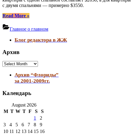
с двумя спальнями — примерно $3550.
“Все
Read More
»
о
Майами
Главное о главном
в
несколько
Блог редактора в ЖЖ
строк”
Архив
Архив
Архив “Флориды”
за 2001-2009гг.
Календарь
August 2026
M
T
W
T
F
S
S
1
2
3
4
5
6
7
8
9
10
11
12
13
14
15
16