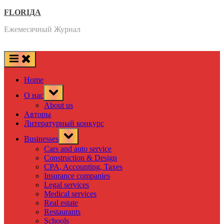
Skip
FLORIДА
to
Ежемесячный Журнал
content
Home
Toggle
О нас
sub-
menu
About us
Авторы
Литературный конкурс
Toggle
Businesses
sub-
menu
Cars and auto service
Construction & Design
CPA, Accounting, Taxes
Insurance companies
Legal services
Medical services
Real estate
Restaurants
Schools