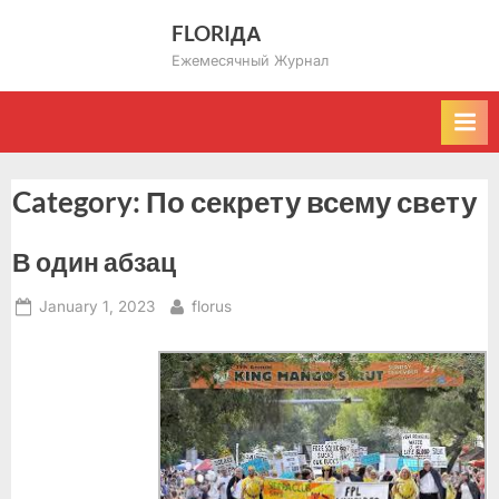
Skip
FLORIДА
to
Ежемесячный Журнал
content
Category:
По секрету всему свету
В один абзац
Posted
By
January 1, 2023
florus
on