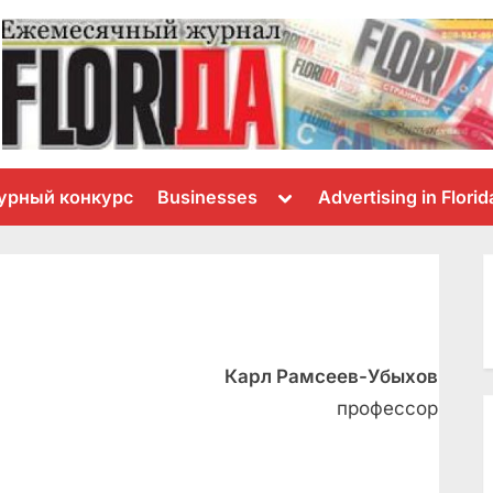
Toggle
урный конкурс
Businesses
Advertising in Florid
sub-
menu
Карл Рамсеев-Убыхов
профессор