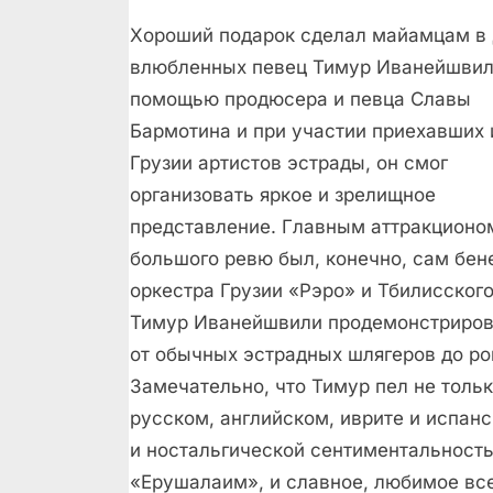
Хороший подарок сделал майамцам в
влюбленных певец Тимур Иванейшвил
помощью продюсера и певца Славы
Бармотина и при участии приехавших 
Грузии артистов эстрады, он смог
организовать яркое и зрелищное
представление. Главным аттракционо
большого ревю был, конечно, сам бен
оркестра Грузии «Рэро» и Тбилисского
Тимур Иванейшвили продемонстрирова
от обычных эстрадных шлягеров до ро
Замечательно, что Тимур пел не тольк
русском, английском, иврите и испан
и ностальгической сентиментальность
«Ерушалаим», и славное, любимое вс