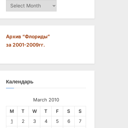
Архив
Архив “Флориды”
за 2001-2009гг.
Календарь
March 2010
M
T
W
T
F
S
S
1
2
3
4
5
6
7