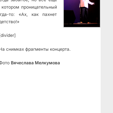
 котором проницательный
да-то: «Ах, как пахнет
детство!»
[divider]
На снимках фрагменты концерта.
Фото
Вячеслава Мелкумова