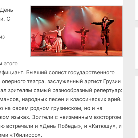
 День
и. С
из
м этого
ефициант.
Бывший солист государственного
 оперного театра, заслуженный артист Грузии
л зрителям самый разнообразный репертуар:
мансов, народных песен и классических арий.
о на своем родном грузинском, но и на
ском языках. Зрители с неизменным восторгом
ю встречали и «День Победы», и «Катюшу», и
еми «Тбилиссо».