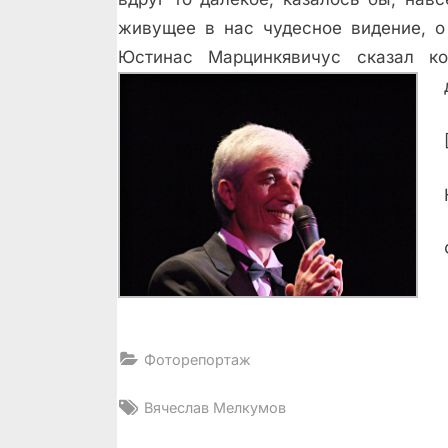
живущее в нас чудесное видение, о
Юстинас Марцинкявичус сказал ког
Фоторепортаж
Tags:
Вячеслав Мелкумов