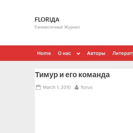
Skip
to
FLORIДА
content
Ежемесячный Журнал
Toggle
Home
О нас
Авторы
Литерат
sub-
menu
Тимур и его команда
Posted
By
March 1, 2010
florus
on