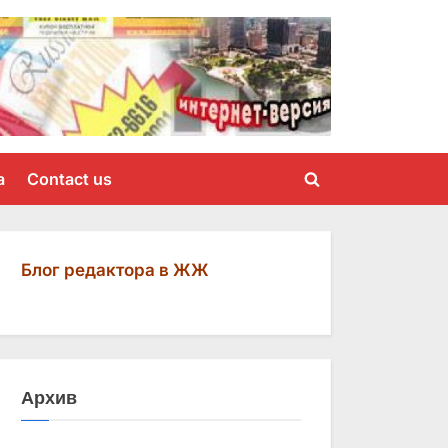
a
Contact us
Toggle
search
form
Блог редактора в ЖЖ
Архив