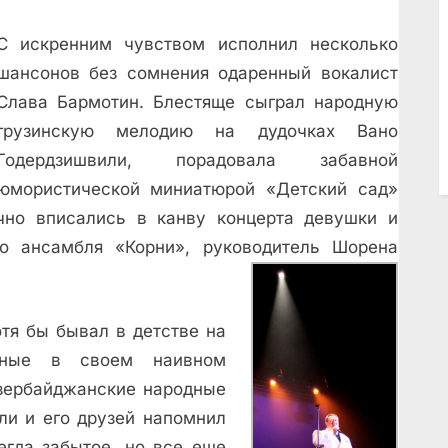
С искренним чувством исполнил несколько
шансонов без сомнения одаренный вокалист
Слава Бармотин. Блестяще сыграл народную
грузинскую мелодию на дудочках Вано
Годердзишвили, порадовала забавной
юмористической миниатюрой «Детский сад»
чно вписались в канву концерта девушки и
го ансамбля «Корни», руководитель Шорена
отя бы бывал в детстве на
сные в своем наивном
азербайджанские народные
ли и его друзей напомнил
егда забытое, но все еще