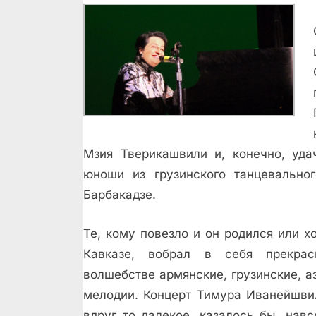
Мзия Тверикашвили и, конечно, уда
юноши из грузинского танцевально
Барбакадзе.
Те, кому повезло и он родился или х
Кавказе, вобрал в себя прекра
волшебстве армянские, грузинские, 
мелодии. Концерт Тимура Иванейшви
вдруг то далекое, казалось бы, навс