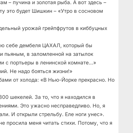
ам – пучина и золотая рыба. А вот здесь –
ту это будет Шишкин – «Утро в сосновом
едельный урожай грейпфрутов в киббуцных
яю себе дембеля ЦАХАЛ, который бы
и пьяным, в заломленной на затылок
ми с портьеры в ленинской комнате…»
ий. Не надо бояться жизни!»
убами от холода: «В Нью-Йорке прекрасно. Но
00 шекелей. За то, что я находился в
ниями. Это ужасно несправедливо. Но, я
ли. И открыли стрельбу. Еле ноги унес».
не просила меня читать стихи. Потому, что я