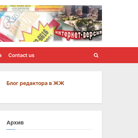
a
Contact us
Toggle
search
form
Блог редактора в ЖЖ
Архив