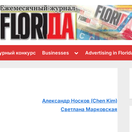
Toggle
урный конкурс
Businesses
Advertising in Florid
sub-
menu
Александр Носков (Chen Kim)
расно!
Светлана Марковская