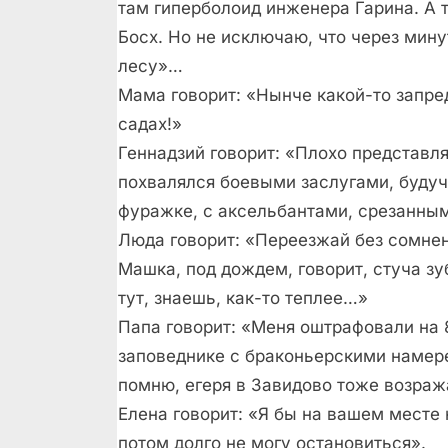
там гиперболоид инженера Гарина. А т
Босх. Но не исключаю, что через мину
лесу»…
Мама говорит: «Нынче какой-то запр
садах!»
Геннадзий говорит: «Плохо представл
похвалялся боевыми заслугами, будуч
фуражке, с аксельбантами, срезанны
Люда говорит: «Переезжай без сомнен
Машка, под дождем, говорит, стуча з
тут, знаешь, как-то теплее…»
Папа говорит: «Меня оштрафовали на 8
заповеднике с браконьерскими намере
помню, егеря в Завидово тоже возража
Елена говорит: «Я бы на вашем месте 
потом долго не могу остановиться».