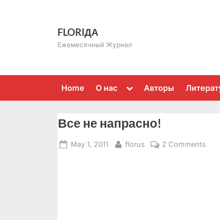
Skip
to
FLORIДА
content
Ежемесячный Журнал
Toggle
Home
О нас
Авторы
Литерат
sub-
menu
Все не напрасно!
Posted
By
on
May 1, 2011
florus
2 Comments
on
Все
не
нап