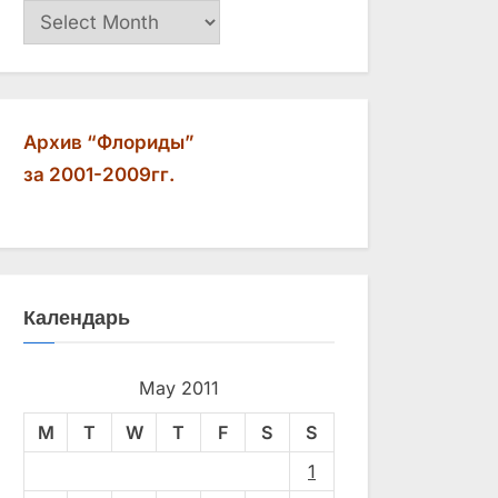
Архив
Архив “Флориды”
за 2001-2009гг.
Календарь
May 2011
M
T
W
T
F
S
S
1