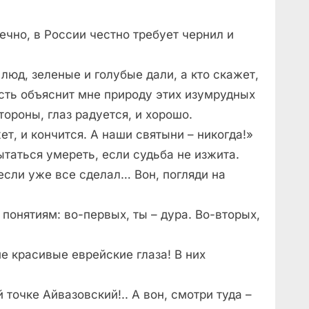
чно, в России честно требует чернил и
 люд, зеленые и голубые дали, а кто скажет,
усть объяснит мне природу этих изумрудных
тороны, глаз радуется, и хорошо.
ет, и кончится. А наши святыни – никогда!»
таться умереть, если судьба не изжита.
 если уже все сделал… Вон, погляди на
понятиям: во-первых, ты – дура. Во-вторых,
ие красивые еврейские глаза! В них
й точке Айвазовский!.. А вон, смотри туда –