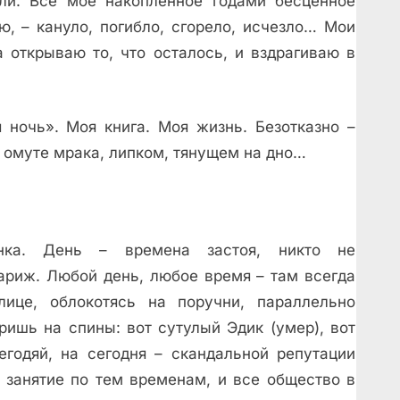
ли. Все мое накопленное годами бесценное
ю, – кануло, погибло, сгорело, исчезло… Мои
а открываю то, что осталось, и вздрагиваю в
 ночь». Моя книга. Моя жизнь. Безотказно –
в омуте мрака, липком, тянущем на дно…
ка. День – времена застоя, никто не
ариж. Любой день, любое время – там всегда
ице, облокотясь на поручни, параллельно
ишь на спины: вот сутулый Эдик (умер), вот
егодяй, на сегодня – скандальной репутации
 занятие по тем временам, и все общество в