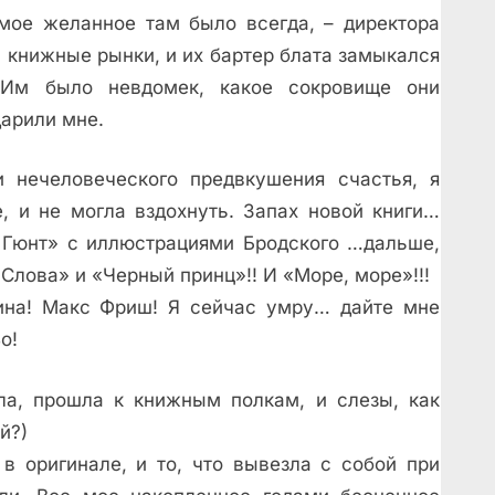
амое желанное там было всегда, – директора
а книжные рынки, и их бартер блата замыкался
 Им было невдомек, какое сокровище они
дарили мне.
 нечеловеческого предвкушения счастья, я
е, и не могла вздохнуть. Запах новой книги…
Гюнт» с иллюстрациями Бродского …дальше,
Слова» и «Черный принц»!! И «Море, море»!!!
ина! Макс Фриш! Я сейчас умру… дайте мне
о!
ла, прошла к книжным полкам, и слезы, как
й?)
в оригинале, и то, что вывезла с собой при