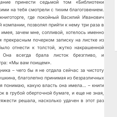
ание принести седьмой том «Библиотеки
ими на тебя смотрели с тихим благоговением.
ниготорге, где покойный Василий Иванович
 компании, позволял прийти к нему три раза в
 имея, зачем мне, сопливой, хотелось именно
м прекрасным почерком записку на листке из
было отнести к толстой, жутко накрашенной
. Она всегда брала листок брезгливо, и
тра: «Мы вам поищем».
ника – чего бы я не отдала сейчас за чистоту
ушкина, благолепно принимая из безразличных
 я понимаю, какую власть она имела… – книги
к в грубой оберточной бумаге, и еще не зная,
тяжести решала, насколько удачен в этот раз