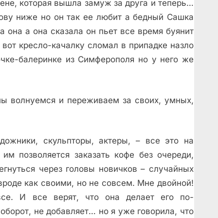
жене, которая вышла замуж за друга и теперь…
ову ниже но он так ее любит а бедный Сашка
 она а она сказала он пьет все время буянит
 вот кресло-качалку сломал в припадке назло
очке-балеринке из Симферополя но у него же
мы волнуемся и переживаем за своих, умных,
ожники, скульпторы, актеры, – все это на
 им позволяется заказать кофе без очереди,
егнуться через головы новичков – случайных
вроде как своими, но не совсем. Мне двойной!
се. И все верят, что она делает его по-
аоборот, не добавляет… но я уже говорила, что