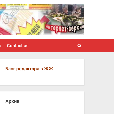
a
Contact us
Toggle
search
form
Блог редактора в ЖЖ
Архив