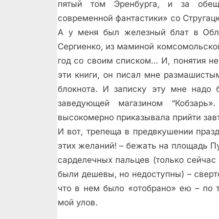
пятый том Эренбурга, и за обещ
современной фантастики» со Стругацк
А у меня был железный блат в Облк
Сергиенко, из маминой комсомольской
год со своим списком… И, понятия не
эти книги, он писал мне размашисты
блокнота. И записку эту мне надо 
заведующей магазином “Кобзарь»
высокомерно приказывала прийти зав
И вот, трепеща в предвкушении празд
этих желаний! – бежать на площадь П
сарделечных пальцев (только сейчас
были дешевы, но недоступны) – сверто
что в нем было «отобрано» ею – по 
мой улов.