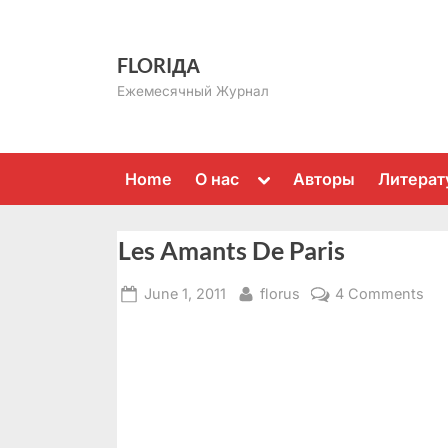
Skip
to
FLORIДА
content
Ежемесячный Журнал
Toggle
Home
О нас
Авторы
Литерат
sub-
menu
Les Amants De Paris
Posted
By
on
June 1, 2011
florus
4 Comments
on
Les
Am
De
Par