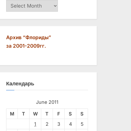
Архив
Архив “Флориды”
за 2001-2009гг.
Календарь
June 2011
M
T
W
T
F
S
S
1
2
3
4
5