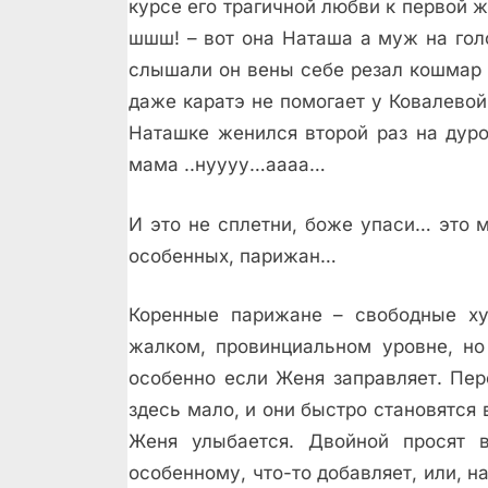
курсе его трагичной любви к первой 
шшш! – вот она Наташа а муж на гол
слышали он вены себе резал кошмар а
даже каратэ не помогает у Ковалевой
Наташке женился второй раз на дур
мама ..нуууу…аааа…
И это не сплетни, боже упаси… это 
особенных, парижан…
Коренные парижане – свободные худ
жалком, провинциальном уровне, но
особенно если Женя заправляет. Пер
здесь мало, и они быстро становятся 
Женя улыбается. Двойной просят в
особенному, что-то добавляет, или, н