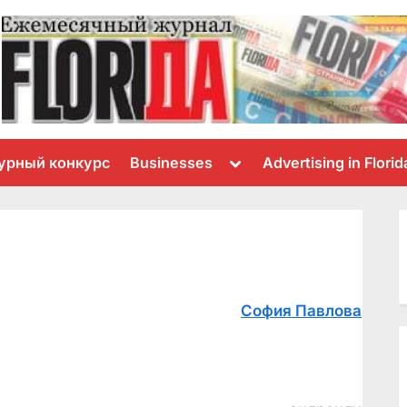
Toggle
урный конкурс
Businesses
Advertising in Florid
sub-
menu
София Павлова
ants
is