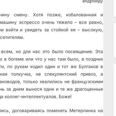
андроиду
нину смену. Хотя позже, избалованная и
 машину эспрессо очень тяжело – всe равно,
м войти и увидеть за стойкой еe – высокую,
сетителям.
 всем, но для нас это было посвящение. Эта
 в богеме или что у нас там было, в поздних
ги, по рукам ходил один и тот же Булгаков в
ная толкучка, не спекулянтский привоз, а
баководов, только хвалились не французскими
ень за днем вынося одни и те же драгоценные
ца коллег-интеллектуалов. Боже!
лись, договариваясь поменять Метерлинка на