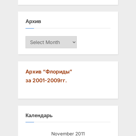
o
o
u
s
Архив
s
t
P
:
Архив
o
s
t
:
Архив “Флориды”
за 2001-2009гг.
Календарь
November 2011