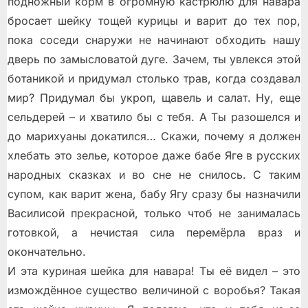
подножный корм в огромную кастрюлю для навара
бросает шейку тощей курицы и варит до тех пор,
пока соседи снаружи не начинают обходить нашу
дверь по замысловатой дуге. Зачем, ты увлекся этой
ботаникой и придумал столько трав, когда создавал
мир? Придумал бы укроп, щавель и салат. Ну, еще
сельдерей – и хватило бы с тебя. А Ты разошелся и
до марихуаны докатился… Скажи, почему я должен
хлебать это зелье, которое даже бабе Яге в русских
народных сказках и во сне не снилось. С таким
супом, как варит жена, бабу Ягу сразу бы назначили
Василисой прекрасной, только чтоб не занималась
готовкой, а нечистая сила перемёрла враз и
окончательно.
И эта куриная шейка для навара! Ты её видел – это
измождённое существо величиной с воробья? Такая