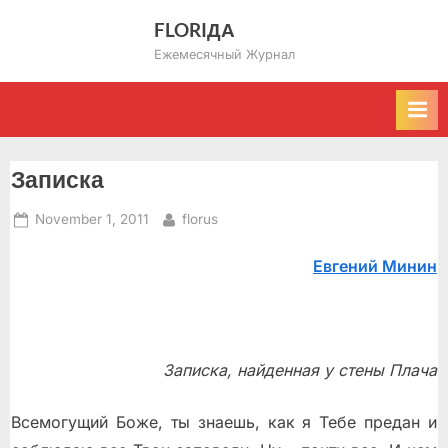
Skip
FLORIДА
to
Ежемесячный Журнал
content
Записка
Posted
By
November 1, 2011
florus
on
Евгений Минин
Записка, найденная у стены Плача
Всемогущий Боже, ты знаешь, как я Тебе предан и