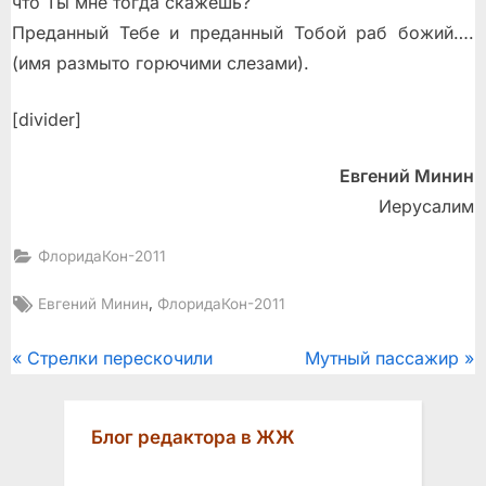
что Ты мне тогда скажешь?
Преданный Тебе и преданный Тобой раб божий….
(имя размыто горючими слезами).
[divider]
Евгений Минин
Иерусалим
ФлоридаКон-2011
Tags:
,
Евгений Минин
ФлоридаКон-2011
Post
P
N
Стрелки перескочили
Мутный пассажир
r
e
navigation
e
x
Блог редактора в ЖЖ
v
t
i
P