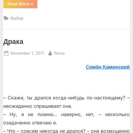
“Он
Read More
»
не
виноват”
Выбор
Драка
Posted
By
November 1, 2011
florus
on
Семён Каминский
– Скажи, ты дрался когда-нибудь по-настоящему? –
неожиданно спрашивает она.
– Ну, я не помню… наверно, нет, – несколько
озадаченно отвечаю я.
– Что – совсем никогда не дрался? – она возмущенно