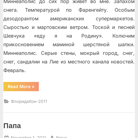
Миннеаполис до сих пор живет во мне. Запахом
снега. Температурой по Фаренгейту. Особым
дезодорантом американских супермаркетов.
Сыростью и мартовским ветром. Тоской и песней
Шевчука «еду я на Родину». Колючим
прикосновением маминой шерстяной шапки.
Миннеаполис. Серые стены, мокрый город, снег,
снег, сандалии на Лие из местного канала новостей.
Февраль.
“Два
Read More
»
города”
ФлоридаКон-2011
Папа
Posted
By
November 1, 2011
florus