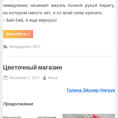
немедленно начинает махать полной рукой берегу,
на котором никого нет, и со всей силы кричать:
– Бай-бай, я ещe вернусь!
“Нас
Read More
»
Индия
встречает”
ФлоридаКон-2011
Цветочный магазин
Posted
By
November 1, 2011
florus
on
Галина Эйснер-Негрук
Продолжение
Научное название