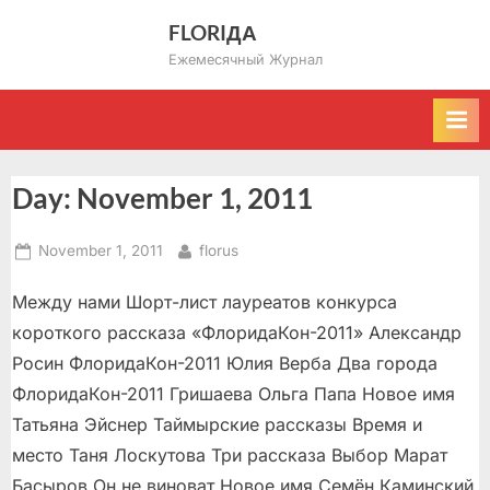
Skip
FLORIДА
to
Ежемесячный Журнал
content
Day:
November 1, 2011
Posted
By
November 1, 2011
florus
on
Между нами Шорт-лист лауреатов конкурса
короткого рассказа «ФлоридаКон-2011» Александр
Росин ФлоридаКон-2011 Юлия Верба Два города
ФлоридаКон-2011 Гришаева Ольга Папа Новое имя
Татьяна Эйснер Таймырские рассказы Время и
место Таня Лоскутова Три рассказа Выбор Марат
Басыров Он не виноват Новое имя Семён Каминский