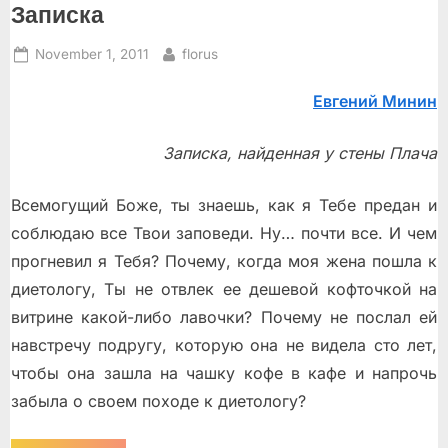
Записка
Posted
By
November 1, 2011
florus
on
Евгений Минин
Записка, найденная у стены Плача
Всемогущий Боже, ты знаешь, как я Тебе предан и
соблюдаю все Твои заповеди. Ну… почти все. И чем
прогневил я Тебя? Почему, когда моя жена пошла к
диетологу, Ты не отвлeк еe дешeвой кофточкой на
витрине какой-либо лавочки? Почему не послал ей
навстречу подругу, которую она не видела сто лет,
чтобы она зашла на чашку кофе в кафе и напрочь
забыла о своeм походе к диетологу?