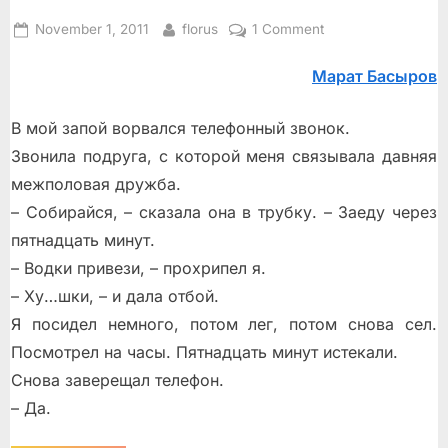
Posted
By
on
November 1, 2011
florus
1 Comment
on
Он
Марат Басыров
не
виноват
В мой запой ворвался телефонный звонок.
Звонила подруга, с которой меня связывала давняя
межполовая дружба.
– Собирайся, – сказала она в трубку. – Заеду через
пятнадцать минут.
– Водки привези, – прохрипел я.
– Ху…шки, – и дала отбой.
Я посидел немного, потом лег, потом снова сел.
Посмотрел на часы. Пятнадцать минут истекали.
Снова заверещал телефон.
– Да.