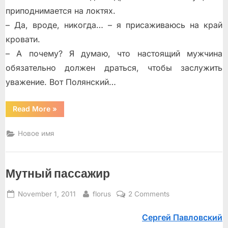
приподнимается на локтях.
– Да, вроде, никогда… – я присаживаюсь на край
кровати.
– А почему? Я думаю, что настоящий мужчина
обязательно должен драться, чтобы заслужить
уважение. Вот Полянский…
“Драка”
Read More
»
Новое имя
Мутный пассажир
Posted
By
on
November 1, 2011
florus
2 Comments
on
Мутный
Сергей Павловский
пассажир