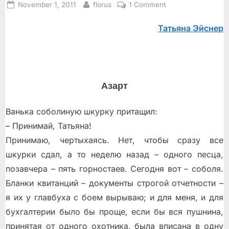
Posted
By
on
November 1, 2011
florus
1 Comment
on
Таймырские
Татьяна Эйснер
рассказы
Азарт
Ванька соболиную шкурку притащил:
– Принимай, Татьяна!
Принимаю, чертыхаясь. Нет, чтобы сразу все
шкурки сдал, а то неделю назад – одного песца,
позавчера – пять горностаев. Сегодня вот – соболя.
Бланки квитанций – документы строгой отчeтности –
я их у главбуха с боем вырываю; и для меня, и для
бухгалтерии было бы проще, если бы вся пушнина,
принятая от одного охотника, была вписана в одну