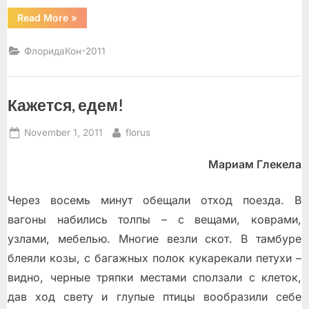
“Запах
Read More
»
душистой
акации”
ФлоридаКон-2011
Кажется, едем!
Posted
By
November 1, 2011
florus
on
Мариам Глекела
Через восемь минут обещали отход поезда. В
вагоны набились толпы – с вещами, коврами,
узлами, мебелью. Многие везли скот. В тамбуре
блеяли козы, с багажных полок кукарекали петухи –
видно, чeрные тряпки местами сползали с клеток,
дав ход свету и глупые птицы вообразили себе