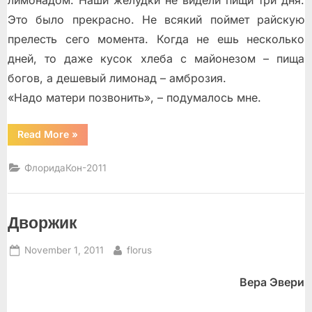
Это было прекрасно. Не всякий поймет райскую
прелесть сего момента. Когда не ешь несколько
дней, то даже кусок хлеба с майонезом – пища
богов, а дешевый лимонад – амброзия.
«Надо матери позвонить», – подумалось мне.
“Подоконник”
Read More
»
ФлоридаКон-2011
Дворжик
Posted
By
November 1, 2011
florus
on
Вера Эвери