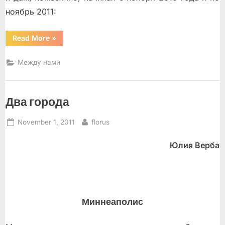
ноябрь 2011:
“Шорт-
Read More
»
лист
лауреатов
конкурса
Между нами
короткого
рассказа
«ФлоридаКон-2011»”
Два города
Posted
By
November 1, 2011
florus
on
Юлия Верба
Миннеаполис