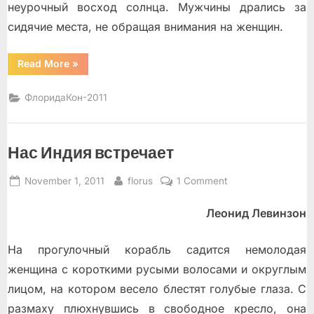
неурочный восход солнца. Мужчины дрались за
сидячие места, не обращая внимания на женщин.
“Кажется,
Read More
»
едем!”
ФлоридаКон-2011
Нас Индия встречает
Posted
By
on
November 1, 2011
florus
1 Comment
on
Нас
Леонид Левинзон
Индия
встречает
На прогулочный корабль садится немолодая
женщина с короткими русыми волосами и округлым
лицом, на котором весело блестят голубые глаза. С
размаху плюхнувшись в свободное кресло, она