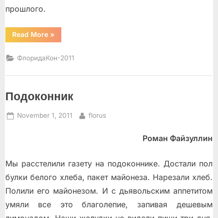
прошлого.
“Стрелки
Read More
»
перескочили”
ФлоридаКон-2011
Подоконник
Posted
By
November 1, 2011
florus
on
Роман Файзуллин
Мы расстелили газету на подоконнике. Достали пол
булки белого хлеба, пакет майонеза. Нарезали хлеб.
Полили его майонезом. И с дьявольским аппетитом
умяли все это благолепие, запивая дешевым
лимонадом. Наши желудки не видели пищи три дня.