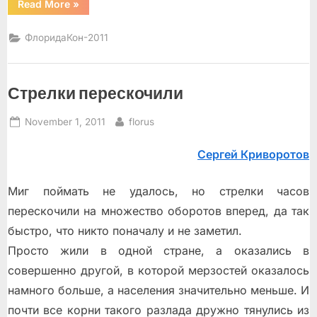
“Записка”
Read More
»
ФлоридаКон-2011
Стрелки перескочили
Posted
By
November 1, 2011
florus
on
Сергей Криворотов
Миг поймать не удалось, но стрелки часов
перескочили на множество оборотов вперeд, да так
быстро, что никто поначалу и не заметил.
Просто жили в одной стране, а оказались в
совершенно другой, в которой мерзостей оказалось
намного больше, а населения значительно меньше. И
почти все корни такого разлада дружно тянулись из