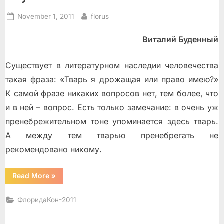
Posted
By
November 1, 2011
florus
on
Виталий Буденный
Существует в литературном наследии человечества
такая фраза: «Тварь я дрожащая или право имею?»
К самой фразе никаких вопросов нет, тем более, что
и в ней – вопрос. Есть только замечание: в очень уж
пренебрежительном тоне упоминается здесь тварь.
А между тем тварью пренебрегать не
рекомендовано никому.
“Случайности”
Read More
»
ФлоридаКон-2011