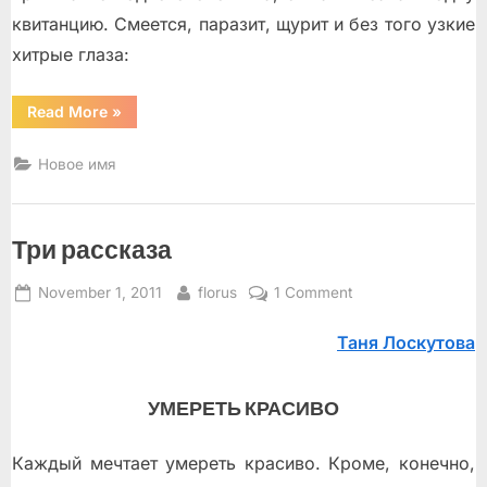
квитанцию. Смеeтся, паразит, щурит и без того узкие
хитрые глаза:
“Таймырские
Read More
»
рассказы”
Новое имя
Три рассказа
Posted
By
on
November 1, 2011
florus
1 Comment
on
Три
Таня Лоскутова
рассказа
УМЕРЕТЬ КРАСИВО
Каждый мечтает умереть красиво. Кроме, конечно,