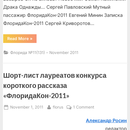
Драка Однажды… Сергей Павловский Мутный
пассажир ФлоридаКон-2011 Евгений Минин Записка
ФлоридаКон-2011 Сергей Криворотов…
“”
Read More
»
Флорида №11(131) – November 2011
Шорт-лист лауреатов конкурса
короткого рассказа
«ФлоридаКон-2011»
Posted
By
on
November 1, 2011
florus
1 Comment
on
Шорт-
Александр Росин
лист
лауреатов
редактор