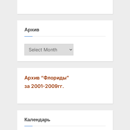
u
P
s
o
P
s
Архив
o
t
s
:
Архив
t
:
Архив “Флориды”
за 2001-2009гг.
Календарь