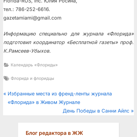
Florida-RUS, Inc. Юлия Росина,
тел.: 786-252-6616.
gazetamiami@gmail.com
Информацию специально для журнала «Флорида»
подготовил координатор «Бесплатной газеты» проф.
К.Рамсеев-Убыхов.
Календарь «Флориды»
Tags:
Флорида и флоридцы
Post
P
Избранные места из френд-ленты журнала
r
«Флорида» в Живом Журнале
navigation
e
N
День Победы в Санни Айлс
v
e
i
x
Блог редактора в ЖЖ
o
t