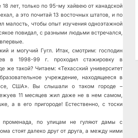
е 18 лет, только по 95-му хайвею от канадской
хал, а это почитай 13 восточных штатов, и по
ил малость, чтобы опыт изучения одноэтажной
сякое повидал, с разными людьми встречался,
, впервые.
кий и могучий Гугл. Итак, смотрим: господин
цев в 1998-99 г. проходил стажировку в
де же такой? Читаем: «Техасский университет
азовательное учреждение, находящееся в
асе, США». Вы слышали о таком городе –
Межуев 11 месяцев жил даже не в нем самом,
ке, а в его пригороде! Естественно, с тоски
т променада, по улицам не гуляют дамы с
ома стоят далеко друг от друга, а между ними