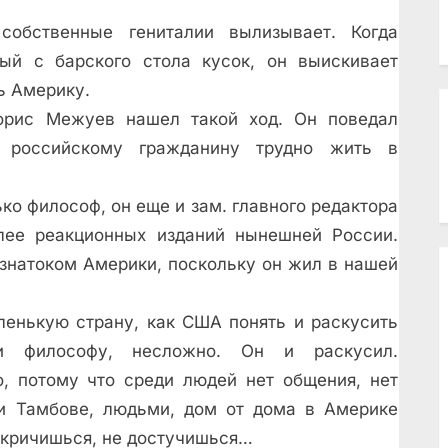
собственные гениталии вылизывает. Когда
ый с барского стола кусок, он выискивает
ь Америку.
орис Межуев нашел такой ход. Он поведал
му российскому гражданину трудно жить в
ко философ, он еще и зам. главного редактора
олее реакционных изданий нынешней России.
 знатоком Америки, поскольку он жил в нашей
аленькую страну, как США понять и раскусить
 и философу, несложно. Он и раскусил.
о, потому что среди людей нет общения, нет
ли Тамбове, людьми, дом от дома в Америке
докричишься, не достучишься…