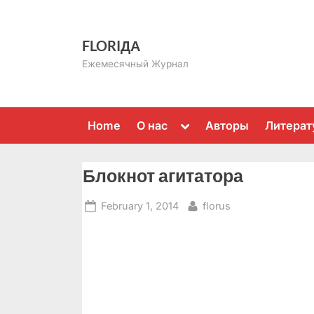
Skip
to
FLORIДА
content
Ежемесячный Журнал
Toggle
Home
О нас
Авторы
Литерат
sub-
menu
Блокнот агитатора
Posted
By
February 1, 2014
florus
on