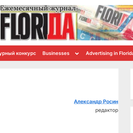
Toggle
урный конкурс
Businesses
Advertising in Florid
sub-
menu
Александр Росин
редактор