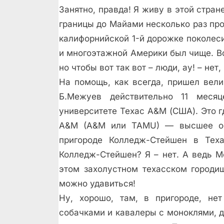
Занятно, правда! Я живу в этой стран
границы до Майами несколько раз прое
калифорнийской 1-й дорожке поколес
и многоэтажной Америки был чище. В
но чтобы вот так вот – люди, ау! – нет
На помощь, как всегда, пришел вели
Б.Межуев действительно 11 меся
университете Texaс A&M (США). Это г
A&M (A&M или TAMU) — высшее обр
пригороде Колледж-Стейшен в Тех
Колледж-Стейшен? Я – нет. А ведь 
этом захолустном техасском городиш
можно удавиться!
Ну, хорошо, там, в пригороде, не
собачками и кавалеры с моноклями, д