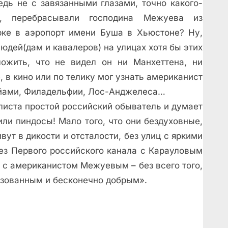
ведь не с завязанными глазами, точно какого-
ка, перебрасывали господина Межуева из
ке в аэропорт имени Буша в Хьюстоне? Ну,
людей(дам и кавалеров) на улицах хотя бы этих
ожить, что не видел он ни Манхеттена, ни
, в кино или по телику мог узнать американист
айами, Филадельфии, Лос-Анджелеса…
алиста простой российский обыватель и думает
или пиндосы! Мало того, что они бездуховные,
вут в дикости и отсталости, без улиц с яркими
без Первого российского канала с Карауловым
 с американистом Межуевым – без всего того,
азованным и бесконечно добрым».