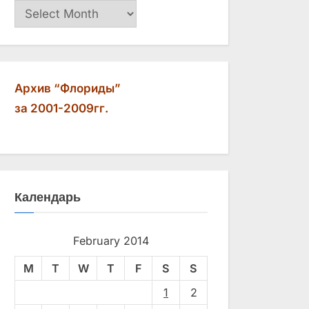
Архив
Архив “Флориды”
за 2001-2009гг.
Календарь
February 2014
M
T
W
T
F
S
S
1
2