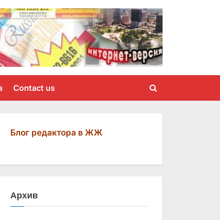
a
Contact us
Toggle
search
form
Блог редактора в ЖЖ
Архив