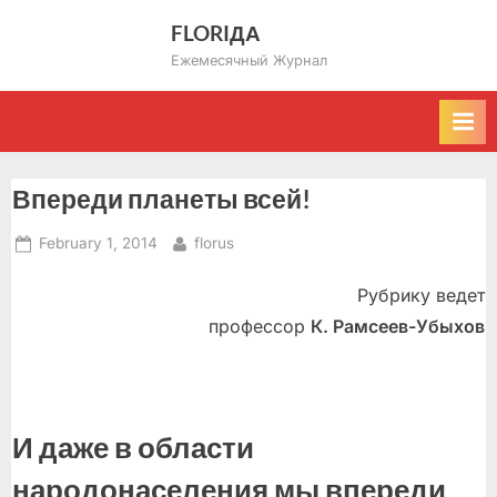
Skip
FLORIДА
to
Ежемесячный Журнал
content
Впереди планеты всей!
Posted
By
February 1, 2014
florus
on
Рубрику ведет
профессор
К. Рамсеев-Убыхов
И даже в области
народонаселения мы впереди