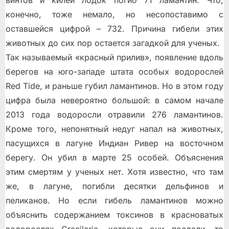
конечно, тоже немало, но несопоставимо с
оставшейся цифрой – 732. Причина гибели этих
животных до сих пор остается загадкой для ученых.
Так называемый «красный прилив», появление вдоль
берегов на юго-западе штата особых водорослей
Red Tide, и раньше губил ламантинов. Но в этом году
цифра была невероятно большой: в самом начале
2013 года водоросли отравили 276 ламантинов.
Кроме того, непонятный недуг напал на животных,
пасущихся в лагуне Индиан Ривер на восточном
берегу. Он убил в марте 25 особей. Объяснения
этим смертям у ученых нет. Хотя известно, что там
же, в лагуне, погибли десятки дельфинов и
пеликанов. Но если гибель ламантинов можно
объяснить содержанием токсинов в красноватых
водорослях Gracilaria, которые они поедали, то