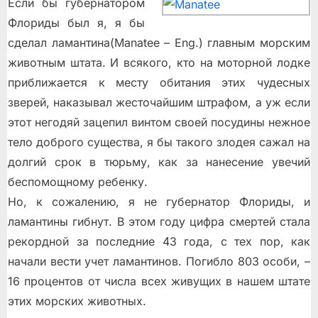
Если бы губернатором
Флориды был я, я бы
сделал ламантина(Manatee – Eng.) главным морским
животным штата. И всякого, кто на моторной лодке
приближается к месту обитания этих чудесных
зверей, наказывал жесточайшим штрафом, а уж если
этот негодяй зацепил винтом своей посудины нежное
тело доброго существа, я бы такого злодея сажал на
долгий срок в тюрьму, как за нанесение увечий
беспомощному ребенку.
Но, к сожалению, я не губернатор Флориды, и
ламантины гибнут. В этом году цифра смертей стала
рекордной за последние 43 года, с тех пор, как
начали вести учет ламантинов. Погибло 803 особи, –
16 процентов от числа всех живущих в нашем штате
этих морских животных.