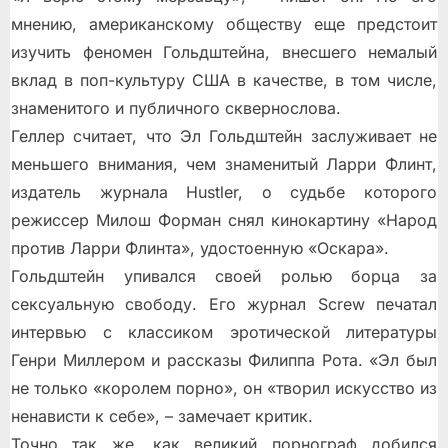
мнению, американскому обществу еще предстоит
изучить феномен Гольдштейна, внесшего немалый
вклад в поп-культуру США в качестве, в том числе,
знаменитого и публичного сквернослова.
Геллер считает, что Эл Гольдштейн заслуживает не
меньшего внимания, чем знаменитый Ларри Флинт,
издатель журнала Hustler, о судьбе которого
режиссер Милош Форман снял кинокартину «Народ
против Ларри Флинта», удостоенную «Оскара».
Гольдштейн упивался своей ролью борца за
сексуальную свободу. Его журнал Screw печатал
интервью с классиком эротической литературы
Генри Миллером и рассказы Филиппа Рота. «Эл был
не только «королем порно», он «творил искусство из
ненависти к себе», – замечает критик.
Точно так же, как великий порнограф добился