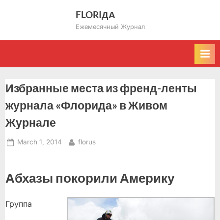
Skip
FLORIДА
to
Ежемесячный Журнал
content
Избранные места из френд-ленты
журнала «Флорида» в Живом
Журнале
Posted
By
March 1, 2014
florus
on
Абхазы покорили Америку
Группа