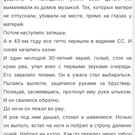
выманивали из домов музыкой. Тех, которых матери
не отпускали, убивали на месте, прямо на глазах у
матерей.
Потом наступило затишье.
А в 43-ем году все гетто перешли в ведение СС. И
снова начались казни.
И один молодой 30-летний еврей, голый, стоя на
краю рва, упал вниз с первыми звуками очереди.
Его завалило телами. Он в ужасе стал выбираться.
Пытаясь вылезти, зацепился руками за бруствер.
Полицай, засмеявшись, проткнул ему руки штыком.
И он свалился обратно.
До ночи он лежал во рву.
И ров под ним дышал, стонал и шевелился. Ночью
он выполз, встал на ноги и побрел в строну далеких
огней. Набрел на хутор. Как-то перелез через забор