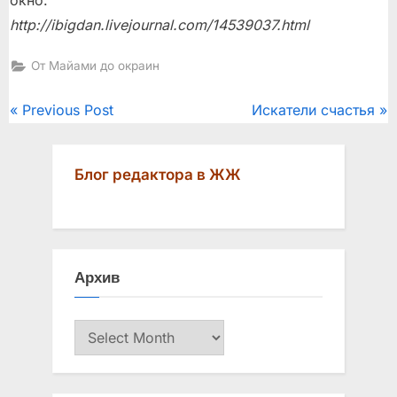
окно.
http://ibigdan.livejournal.com/14539037.html
От Майами до окраин
Post
P
N
Previous Post
Искатели счастья
r
e
navigation
e
x
Блог редактора в ЖЖ
v
t
i
P
o
o
u
s
Архив
s
t
P
:
Архив
o
s
t