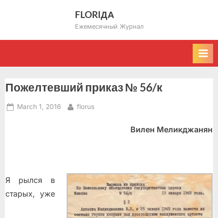
Skip
FLORIДА
to
Ежемесячный Журнал
content
Пожелтевший приказ № 56/к
Posted
By
March 1, 2016
florus
on
Вилен Меликджанян
Я рылся в
старых, уже