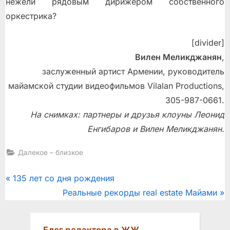
нежели рядовым дирижером собственного
оркестрика?
[divider]
Вилен Меликджанян
,
заслуженный артист Армении, руководитель
майамской студии видеофильмов Vilalan Productions,
305-987-0661.
На снимках: партнеры и друзья клоуны Леонид
Енгибаров и Вилен Меликджанян.
Далекое – близкое
Post
P
135 лет со дня рождения
r
N
Реальные рекорды real estate Майами
navigation
e
e
v
x
Блог редактора в ЖЖ