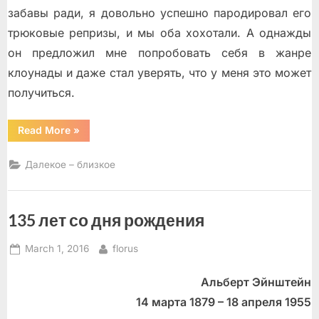
забавы ради, я довольно успешно пародировал его
трюковые репризы, и мы оба хохотали. А однажды
он предложил мне попробовать себя в жанре
клоунады и даже стал уверять, что у меня это может
получиться.
“Пожелтевший
Read More
»
приказ
№
56/
Далекое – близкое
к”
135 лет со дня рождения
Posted
By
March 1, 2016
florus
on
Альберт Эйнштейн
14 марта 1879 – 18 апреля 1955