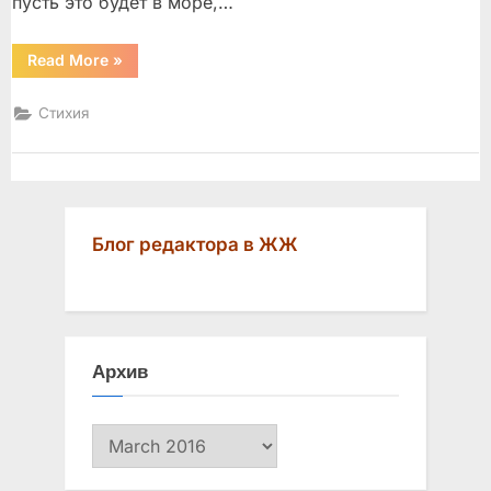
пусть это будет в море,…
“Булат
Read More
»
Окуджава”
Стихия
Блог редактора в ЖЖ
Архив
Архив