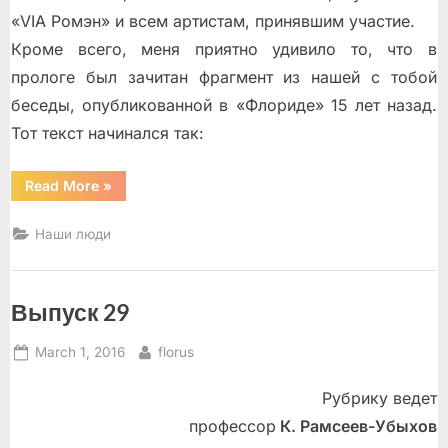
«VIA Ромэн» и всем артистам, принявшим участие.
Кроме всего, меня приятно удивило то, что в
прологе был зачитан фрагмент из нашей с тобой
беседы, опубликованной в «Флориде» 15 лет назад.
Тот текст начинался так:
“«Слушайте,
Read More
»
если
хотите,
песенку
Наши люди
я
вам
спою…»”
Выпуск 29
Posted
By
March 1, 2016
florus
on
Рубрику ведет
профессор
К. Рамсеев-Убыхов