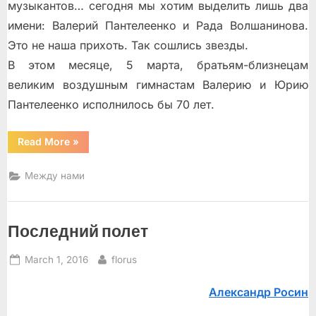
музыкантов… сегодня мы хотим выделить лишь два
имени: Валерий Пантелеенко и Рада Волшанинова.
Это не наша прихоть. Так сошлись звезды.
В этом месяце, 5 марта, братьям-близнецам
великим воздушным гимнастам Валерию и Юрию
Пантелеенко исполнилось бы 70 лет.
“Майамские
Read More
»
звезды
сошлись
на
Между нами
круглых
датах”
Последний полет
Posted
By
March 1, 2016
florus
on
Александр Росин