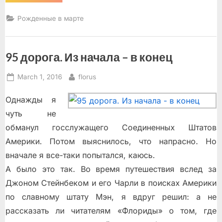
лет
со
дня
Рожденные в марте
рождения”
95 дорога. Из начала – в конец
Posted
By
March 1, 2016
florus
on
Однажды я
чуть не
обманул госслужащего Соединенных Штатов
Америки. Потом выяснилось, что напрасно. Но
вначале я все-таки попытался, каюсь.
А было это так. Во время путешествия вслед за
Джоном Стейнбеком и его Чарли в поисках Америки
по славному штату Мэн, я вдруг решил: а не
рассказать ли читателям «Флориды» о том, где