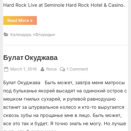
Hard Rock Live at Seminole Hard Rock Hotel & Casino.
“Календарь
Read More
»
развлечений
в
Майами”
Календарь «Флориды»
Булат Окуджава
Posted
By
on
March 1, 2016
florus
1 Comment
on
Булат
Булат Окуджава Быть может, завтра меня матросы
Окуджава
под бульканье якорей высадят на одинокий остров с
мешком гнилых сухарей, и рулевой равнодушно
встанет за штурвальное колесо и кто-то выругается
сквозь зубы на прощанье мне в лицо. Быть может,
все это так и будет. Я точно знать не могу. Но лучше