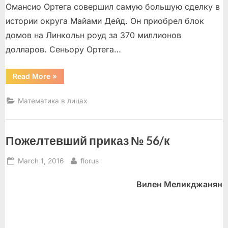
Омансио Ортега совершил самую большую сделку в
истории округа Майами Дейд. Он приобрел блок
домов на Линкольн роуд за 370 миллионов
долларов. Сеньору Ортега…
“Реальные
Read More
»
рекорды
real
estate
Математика в лицах
Майами”
Пожелтевший приказ № 56/к
Posted
By
March 1, 2016
florus
on
Вилен Меликджанян