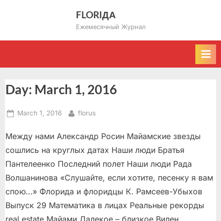
Skip
FLORIДА
to
Ежемесячный Журнал
content
Day:
March 1, 2016
Posted
By
March 1, 2016
florus
on
Между нами Александр Росин Майамские звезды
сошлись на круглых датах Наши люди Братья
Пантелеенко Последний полет Наши люди Рада
Волшанинова «Слушайте, если хотите, песенку я вам
спою…» Флорида и флоридцы К. Рамсеев-Убыхов
Выпуск 29 Математика в лицах Реальные рекорды
real estate Майами Далекое – близкое Вилен