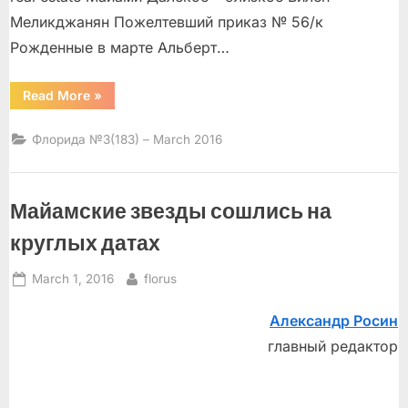
Меликджанян Пожелтевший приказ № 56/к
Рожденные в марте Альберт…
“”
Read More
»
Флорида №3(183) – March 2016
Майамские звезды сошлись на
круглых датах
Posted
By
March 1, 2016
florus
on
Александр Росин
главный редактор