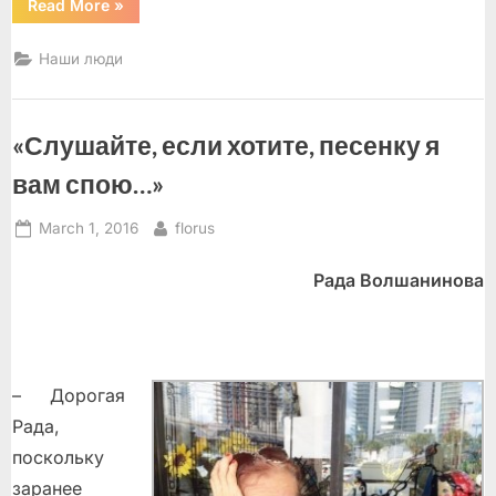
“Последний
Read More
»
полет”
Наши люди
«Слушайте, если хотите, песенку я
вам спою…»
Posted
By
March 1, 2016
florus
on
Рада Волшанинова
– Дорогая
Рада,
поскольку
заранее