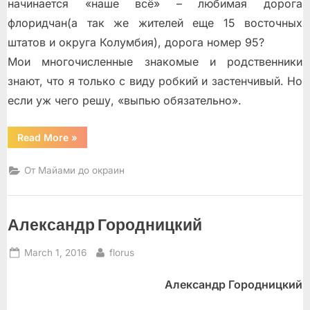
начинается «наше всё» – любимая дорога
флоридчан(а так же жителей еще 15 восточных
штатов и округа Колумбия), дорога номер 95?
Мои многочисленные знакомые и родственники
знают, что я только с виду робкий и застенчивый. Но
если уж чего решу, «выпью обязательно».
“95
Read More
»
дорога.
Из
начала
От Майами до окраин
–
в
конец”
Александр Городницкий
Posted
By
March 1, 2016
florus
on
Александр Городницкий