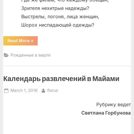
Зрителя нехитрые надежды?
Выстрелы, погоня, лица женщин,
Шорох ниспадающей одежды?
“Александр
Read More
»
Городницкий”
Рожденные в марте
Календарь развлечений в Майами
Posted
By
March 1, 2016
florus
on
Рубрику ведет
Светлана Горбунова