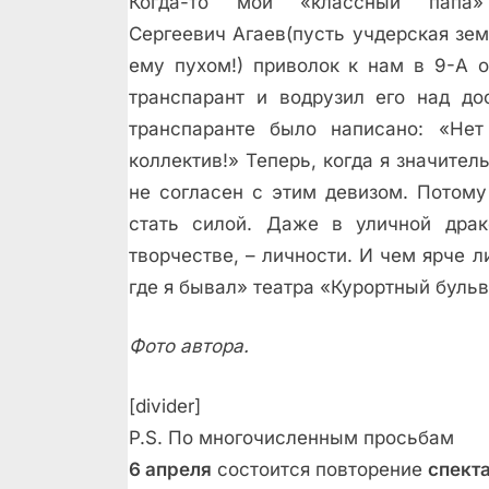
Когда-то мой «классный папа
Сергеевич Агаев(пусть учдерская зем
ему пухом!) приволок к нам в 9-А 
транспарант и водрузил его над до
транспаранте было написано: «Нет
коллектив!» Теперь, когда я значител
не согласен с этим девизом. Потому
стать силой. Даже в уличной драк
творчестве, – личности. И чем ярче л
где я бывал» театра «Курортный буль
Фото автора.
[divider]
P.S. По многочисленным просьбам
6 апреля
состоится повторение
спект