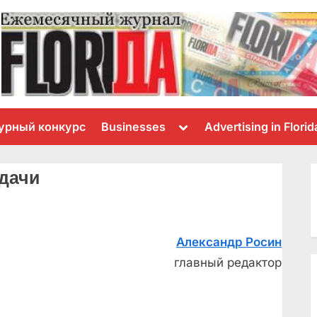
Toggle
урный конкурс
Businesses
Advertising in Florid
sub-
menu
удачи
Александр Росин
главный редактор