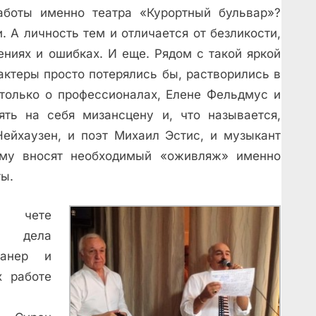
аботы именно театра «Курортный бульвар»?
. А личность тем и отличается от безликости,
ениях и ошибках. И еще. Рядом с такой яркой
 актеры просто потерялись бы, растворились в
е только о профессионалах, Елене Фельдмус и
ть на себя мизансцену и, что называется,
Нейхаузен, и поэт Михаил Эстис, и музыкант
ему вносят необходимый «оживляж» именно
ты.
и чете
о дела
Канер и
х работе