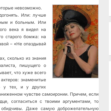
которые невозможно.
догонять. Или: лучше
ным и больным. Или
ого века я видел на
го старого бомжа: на
равой – «Не опаздывай
х, сколько из знания
алиста, пишущего о
ывает, что хуже всего
 актеров: знаменитые
 у тех, и у других
аниженном чувстве самоиронии. Причем, если
дце, согласиться с твоими аргументами, то
 обидчивы. Даже самую доброжелательную