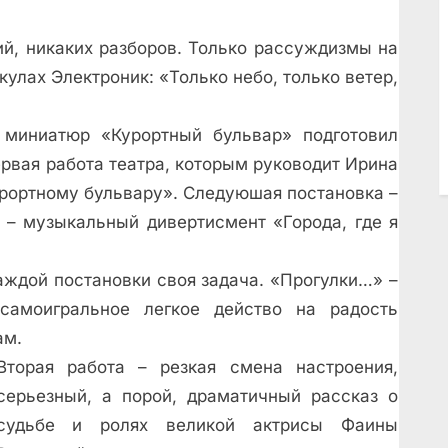
ий, никаких разборов. Только рассуждизмы на
кулах Электроник: «Только небо, только ветер,
 миниатюр «Курортный бульвар» подготовил
рвая работа театра, которым руководит Ирина
урортному бульвару». Следуюшая постановка –
 – музыкальный дивертисмент «Города, где я
аждой постановки своя задача. «Прогулки…» –
 самоигральное легкое действо на радость
ам.
Вторая работа – резкая смена настроения,
серьезный, а порой, драматичный рассказ о
судьбе и ролях великой актрисы Фаины