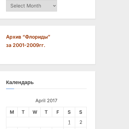
Архив
Архив “Флориды”
за 2001-2009гг.
Календарь
April 2017
M
T
W
T
F
S
S
1
2