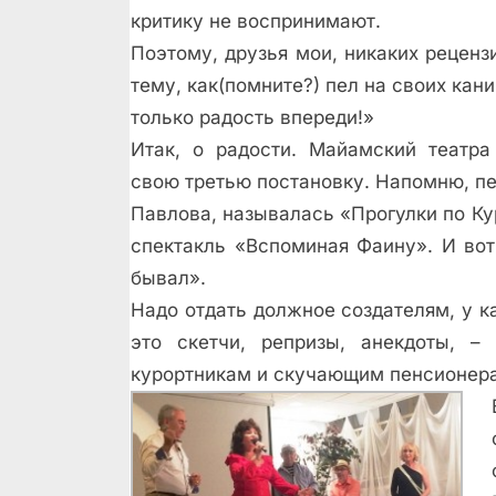
критику не воспринимают.
Поэтому, друзья мои, никаких реценз
тему, как(помните?) пел на своих кани
только радость впереди!»
Итак, о радости. Майамский театра
свою третью постановку. Напомню, пе
Павлова, называлась «Прогулки по К
спектакль «Вспоминая Фаину». И вот
бывал».
Надо отдать должное создателям, у к
это скетчи, репризы, анекдоты, –
курортникам и скучающим пенсионер