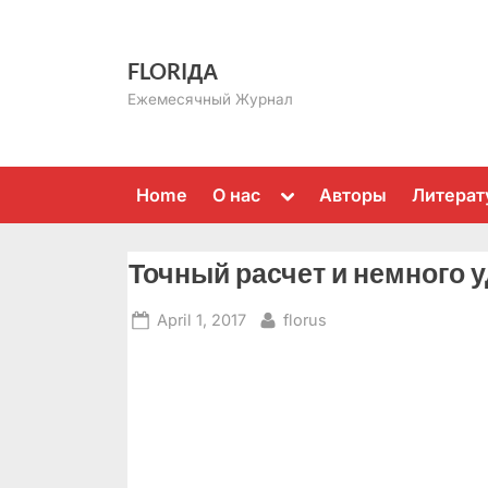
Skip
to
FLORIДА
content
Ежемесячный Журнал
Toggle
Home
О нас
Авторы
Литерат
sub-
menu
Точный расчет и немного 
Posted
By
April 1, 2017
florus
on