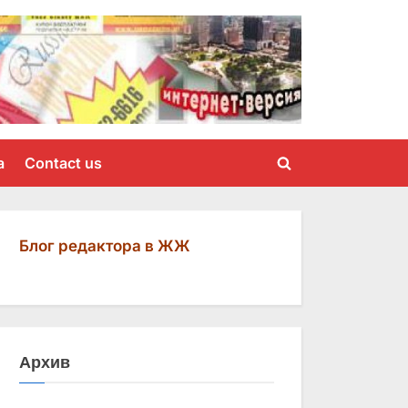
a
Contact us
Toggle
search
form
Блог редактора в ЖЖ
Архив