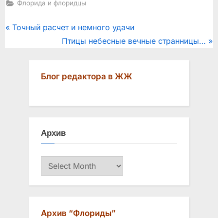
Флорида и флоридцы
Post
P
Точный расчет и немного удачи
r
N
Птицы небесные вечные странницы…
navigation
e
e
v
x
Блог редактора в ЖЖ
i
t
o
P
u
o
s
s
Архив
P
t
o
:
Архив
s
t
:
Архив “Флориды”