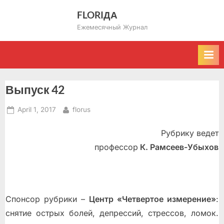
Skip
FLORIДА
to
Ежемесячный Журнал
content
Выпуск 42
Posted
By
April 1, 2017
florus
on
Рубрику ведет
профессор
К. Рамсеев-Убыхов
Спонсор рубрики –
Центр «Четвертое измерение»
:
снятие острых болей, депрессий, стрессов, ломок.