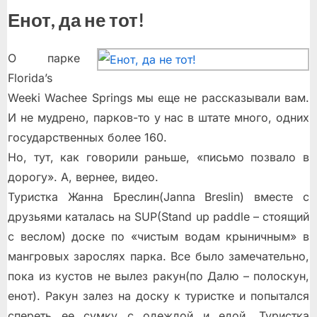
Енот, да не тот!
О парке
Florida’s
Weeki Wachee Springs мы еще не рассказывали вам.
И не мудрено, парков-то у нас в штате много, одних
государственных более 160.
Но, тут, как говорили раньше, «письмо позвало в
дорогу». А, вернее, видео.
Туристка Жанна Бреслин(Janna Breslin) вместе с
друзьями каталась на SUP(Stand up paddle – стоящий
с веслом) доске по «чистым водам крыничным» в
мангровых зарослях парка. Все было замечательно,
пока из кустов не вылез ракун(по Далю – полоскун,
енот). Ракун залез на доску к туристке и попытался
спереть ее сумку с одеждой и едой. Туристка