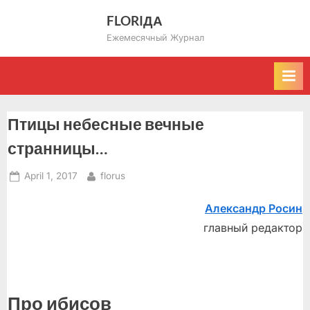
Skip
FLORIДА
to
Ежемесячный Журнал
content
Птицы небесные вечные
странницы…
Posted
By
April 1, 2017
florus
on
Александр Росин
главный редактор
Про ибисов