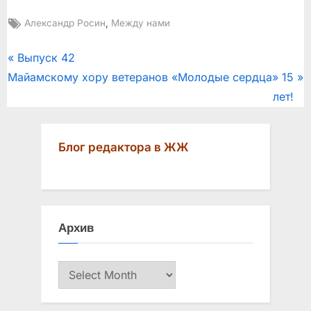
Tags:
,
Александр Росин
Между нами
Post
P
Выпуск 42
N
r
Майамскому хору ветеранов «Молодые сердца» 15
navigation
e
e
лет!
x
v
t
i
Блог редактора в ЖЖ
P
o
o
u
s
s
t
P
Архив
:
o
s
Архив
t
: