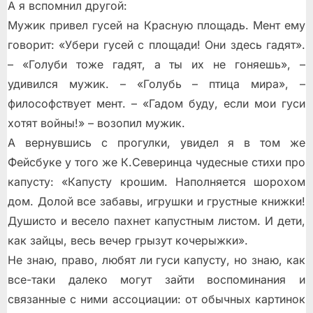
А я вспомнил другой:
Мужик привел гусей на Красную площадь. Мент ему
говорит: «Убери гусей с площади! Они здесь гадят».
– «Голуби тоже гадят, а ты их не гоняешь», –
удивился мужик. – «Голубь – птица мира», –
философствует мент. – «Гадом буду, если мои гуси
хотят войны!» – возопил мужик.
А вернувшись с прогулки, увидел я в том же
Фейсбуке у того же К.Северинца чудесные стихи про
капусту: «Капусту крошим. Наполняется шорохом
дом. Долой все забавы, игрушки и грустные книжки!
Душисто и весело пахнет капустным листом. И дети,
как зайцы, весь вечер грызут кочерыжки».
Не знаю, право, любят ли гуси капусту, но знаю, как
все-таки далеко могут зайти воспоминания и
связанные с ними ассоциации: от обычных картинок