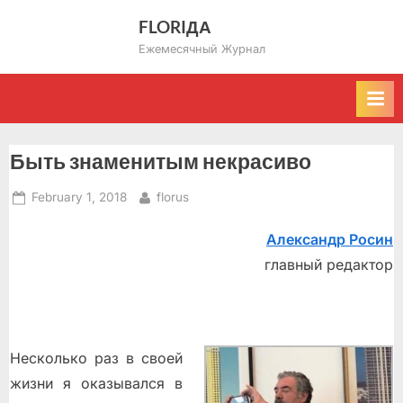
Skip
FLORIДА
to
Ежемесячный Журнал
content
Быть знаменитым некрасиво
Posted
By
February 1, 2018
florus
on
Александр Росин
главный редактор
Несколько раз в своей
жизни я оказывался в