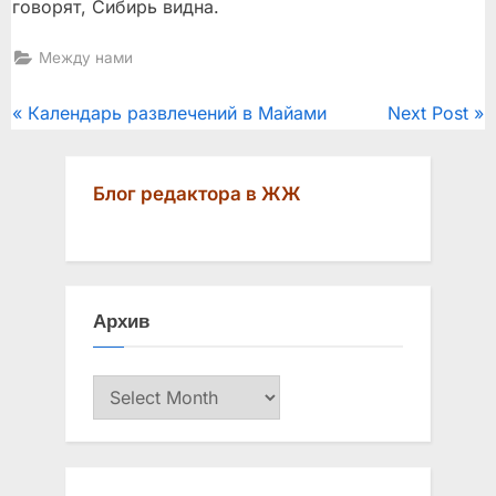
говорят, Сибирь видна.
Между нами
Post
P
N
Календарь развлечений в Майами
Next Post
r
e
navigation
e
x
Блог редактора в ЖЖ
v
t
i
P
o
o
u
s
Архив
s
t
P
:
Архив
o
s
t
: