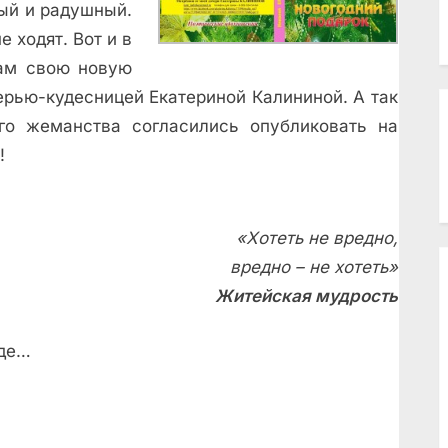
тый и радушный.
 ходят. Вот и в
нам свою новую
ерью-кудесницей Екатериной Калининой. А так
го жеманства согласились опубликовать на
!
«Хотеть не вредно,
вредно – не хотеть»
Житейская мудрость
иде…