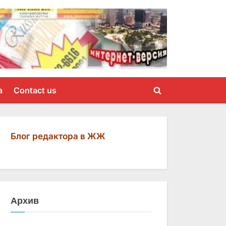
a
Contact us
Toggle
search
form
Блог редактора в ЖЖ
Архив