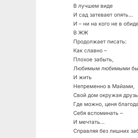
В лучшем виде
И сад затевает опять…
И – ни на кого не в обид
В ЖЖ
Продолжает писать:
Как славно –
Плохое забыть,
Любимым любимыми б
И жить
Непременно в Майами,
Свой дом окружая друз
Где можно, ценя благода
Себя вспоминать –
И мечтать…
Справляя без лишних за