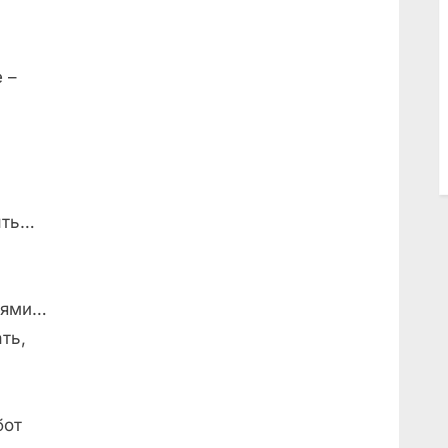
е –
ыть…
ьями…
ть,
бот