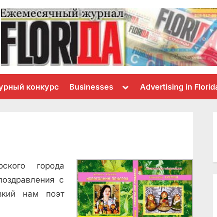
Toggle
урный конкурс
Businesses
Advertising in Florid
sub-
menu
ского города
поздравления с
зкий нам поэт