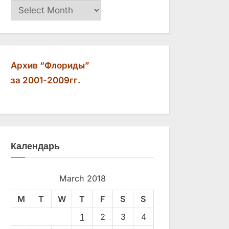
Архив
Архив “Флориды”
за 2001-2009гг.
Календарь
March 2018
M
T
W
T
F
S
S
1
2
3
4