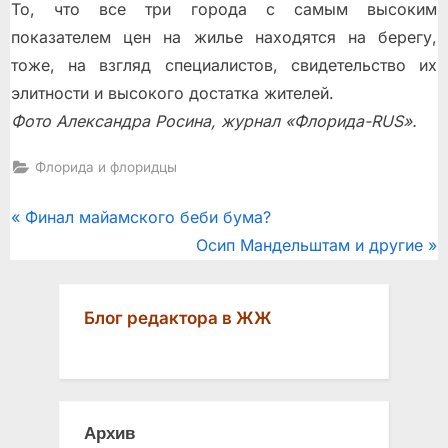
То, что все три города с самым высоким
показателем цен на жилье находятся на берегу,
тоже, на взгляд специалистов, свидетельство их
элитности и высокого достатка жителей.
Фото Александра Росина, журнал «Флорида-RUS».
Флорида и флоридцы
Post
P
Финал майамского беби бума?
r
N
Осип Мандельштам и другие
navigation
e
e
v
x
Блог редактора в ЖЖ
i
t
o
P
u
o
s
s
Архив
P
t