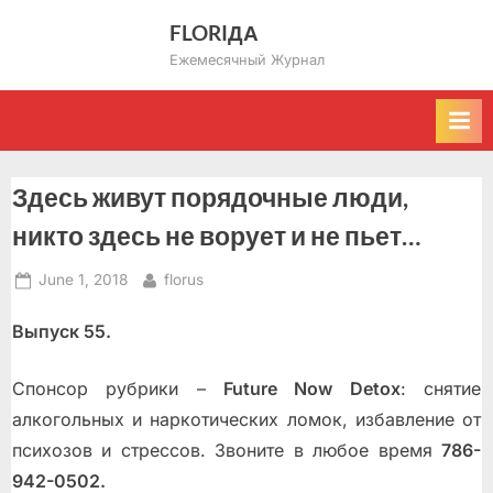
Skip
FLORIДА
to
Ежемесячный Журнал
content
Здесь живут порядочные люди,
никто здесь не ворует и не пьет…
Posted
By
June 1, 2018
florus
on
Выпуск 55.
Спонсор рубрики –
Future Now Detox
: снятие
алкогольных и наркотических ломок, избавление от
психoзoв и стрессов. Звоните в любое время
786-
942-0502.