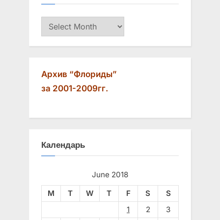
o
:
Архив
s
t
:
Архив “Флориды”
за 2001-2009гг.
Календарь
June 2018
M
T
W
T
F
S
S
1
2
3