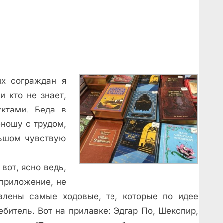
их сограждан я
и кто не знает,
уктами. Беда в
еношу с трудом,
льшом чувствую
вот, ясно ведь,
 приложение, не
влены самые ходовые, те, которые по идее
ебитель. Вот на прилавке: Эдгар По, Шекспир,