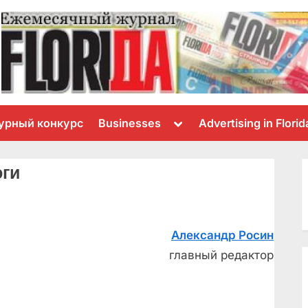
Toggle
урный конкурс
Businesses
Advertising in Florid
sub-
menu
юги
Александр Росин
главный редактор