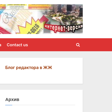
a
Contact us
Toggle
search
form
Блог редактора в ЖЖ
Архив