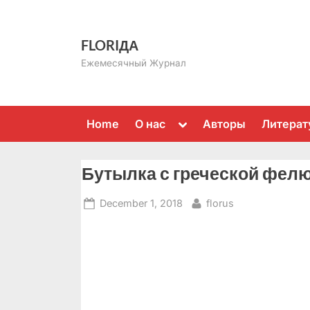
Skip
to
FLORIДА
content
Ежемесячный Журнал
Toggle
Home
О нас
Авторы
Литерат
sub-
menu
Бутылка с греческой фел
Posted
By
December 1, 2018
florus
on