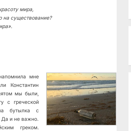
красоту мира,
о на существование?
ира».
напомнила мне
ли Константин
пятом мы были,
у с греческой
сла бутылка с
 Да и не важно.
йским греком.