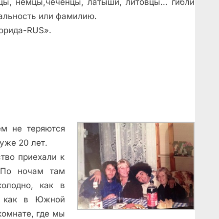
онцы, немцы,чеченцы, латыши, литовцы… гибли
ональность или фамилию.
орида-RUS».
ем не теряются
уже 20 лет.
тво приехали к
 По ночам там
холодно, как в
, как в Южной
комнате, где мы