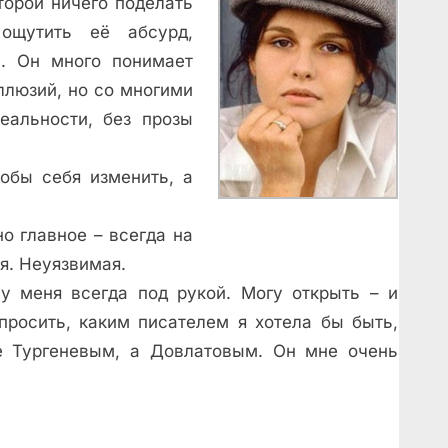
торой ничего поделать
 ощутить её абсурд,
ь. Он много понимает
иллюзий, но со многими
альности, без прозы
тобы себя изменить, а
о главное – всегда на
я. Неуязвимая.
 у меня всегда под рукой. Могу открыть – и
просить, каким писателем я хотела бы быть,
е Тургеневым, а Довлатовым. Он мне очень