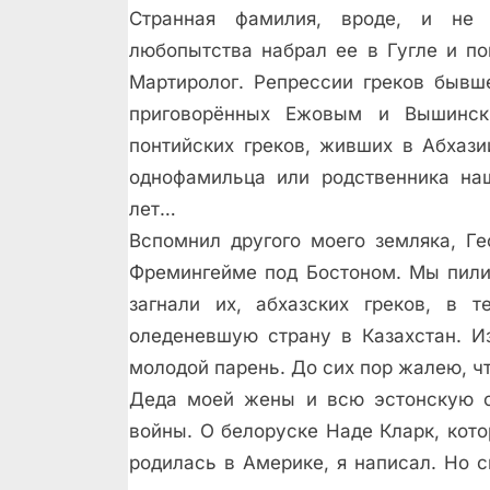
Странная фамилия, вроде, и не 
любопытства набрал ее в Гугле и по
Мартиролог. Репрессии греков бывш
приговорённых Ежовым и Вышинск
понтийских греков, живших в Абхаз
однофамильца или родственника наш
лет…
Вспомнил другого моего земляка, Ге
Фремингейме под Бостоном. Мы пили
загнали их, абхазских греков, в 
оледеневшую страну в Казахстан. И
молодой парень. До сих пор жалею, чт
Деда моей жены и всю эстонскую о
войны. О белоруске Наде Кларк, кото
родилась в Америке, я написал. Но 