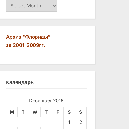
Архив
Архив “Флориды”
за 2001-2009гг.
Календарь
December 2018
M
T
W
T
F
S
S
1
2