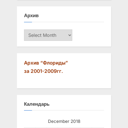
u
o
s
s
Архив
P
t
o
:
Архив
s
t
:
Архив “Флориды”
за 2001-2009гг.
Календарь
December 2018