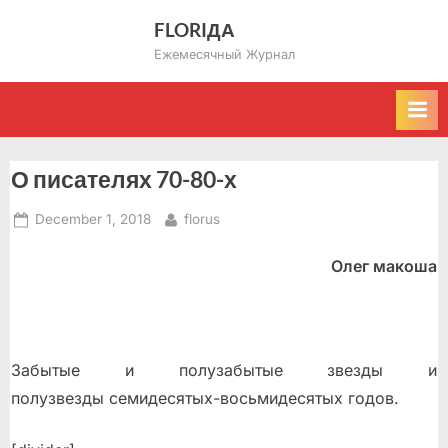
Skip
FLORIДА
to
Ежемесячный Журнал
content
О писателях 70-80-х
Posted
By
December 1, 2018
florus
on
Олег макоша
Забытые и полузабытые звезды и
полузвезды семидесятых-восьмидесятых годов.