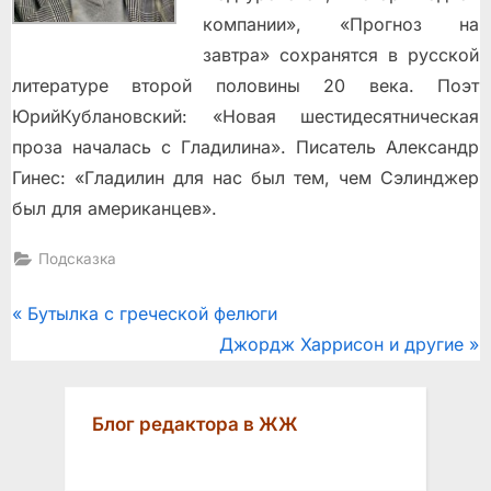
компании», «Прогноз на
завтра» сохранятся в русской
литературе второй половины 20 века. Поэт
ЮрийКублановский: «Новая шестидесятническая
проза началась с Гладилина». Писатель Александр
Гинес: «Гладилин для нас был тем, чем Сэлинджер
был для американцев».
Подсказка
Post
P
Бутылка с греческой фелюги
r
N
Джордж Харрисон и другие
navigation
e
e
v
x
Блог редактора в ЖЖ
i
t
o
P