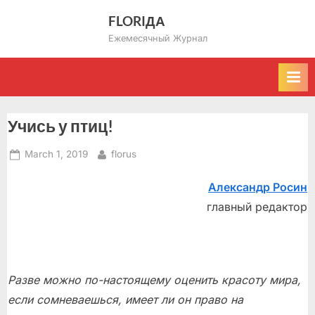
Skip
FLORIДА
to
Ежемесячный Журнал
content
Учись у птиц!
Posted
By
March 1, 2019
florus
on
Александр Росин
главный редактор
Разве можно по-настоящему оценить красоту мира,
если сомневаешься, имеет ли он право на