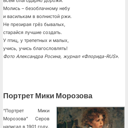
Всем благодарно дорожи.
Молись – безоблачному небу
и василькам в волнистой ржи.
Не презирая грёз бывалых,
старайся лучшие создать.
У птиц, у трепетных и малых,
учись, учись благословлять!
Фото Александра Росина, журнал «Флорида-RUS».
Портрет Мики Морозова
“Портрет Мики
Морозова” Серов
написал в 1901 году.