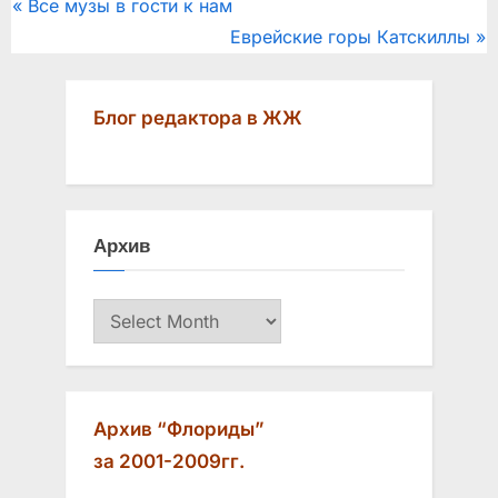
Post
P
Все музы в гости к нам
r
N
Еврейские горы Катскиллы
navigation
e
e
v
x
Блог редактора в ЖЖ
i
t
o
P
u
o
s
s
Архив
P
t
o
:
Архив
s
t
:
Архив “Флориды”
за 2001-2009гг.