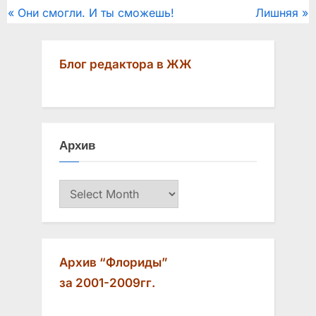
Post
P
N
Они смогли. И ты сможешь!
Лишняя
r
e
navigation
e
x
Блог редактора в ЖЖ
v
t
i
P
o
o
u
s
Архив
s
t
P
:
Архив
o
s
t
:
Архив “Флориды”
за 2001-2009гг.