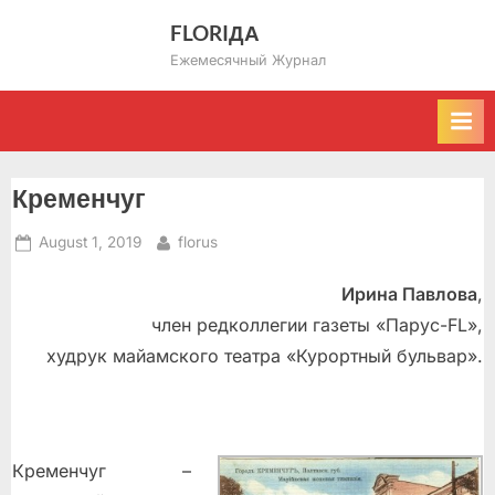
Skip
FLORIДА
to
Ежемесячный Журнал
content
Кременчуг
Posted
By
August 1, 2019
florus
on
Ирина Павлова
,
член редколлегии газеты «Парус-FL»,
худрук майамского театра «Курортный бульвар».
Кременчуг –