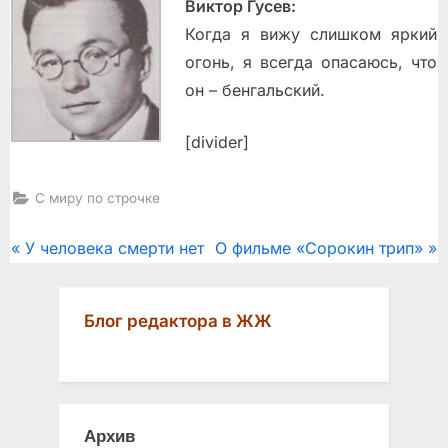
Виктор Гусев:
Когда я вижу слишком яркий
огонь, я всегда опасаюсь, что
он – бенгальский.
[divider]
С миру по строчке
Post
P
N
У человека смерти нет
О фильме «Сорокин трип»
r
e
navigation
e
x
Блог редактора в ЖЖ
v
t
i
P
o
o
u
s
Архив
s
t