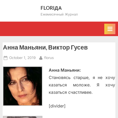
Skip
FLORIДА
to
Ежемесячный Журнал
content
Анна Маньяни, Виктор Гусев
Posted
By
October 1, 2019
florus
on
Анна Маньяни:
Становясь старше, я не хочу
казаться моложе. Я хочу
казаться счастливее.
[divider]