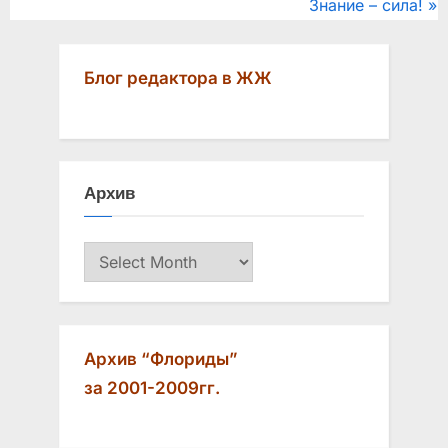
r
N
Знание – сила!
navigation
e
e
v
x
Блог редактора в ЖЖ
i
t
o
P
u
o
s
s
Архив
P
t
o
:
Архив
s
t
:
Архив “Флориды”
за 2001-2009гг.