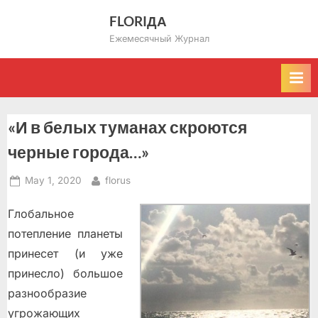
Skip
FLORIДА
to
Ежемесячный Журнал
content
«И в белых туманах скроются
черные города…»
Posted
By
May 1, 2020
florus
on
Глобальное
потепление планеты
принесет (и уже
принесло) большое
разнообразие
угрожающих