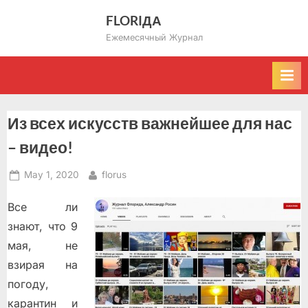
Skip
FLORIДА
to
Ежемесячный Журнал
content
Из всех искусств важнейшее для нас
– видео!
Posted
By
May 1, 2020
florus
on
Все ли
знают, что 9
мая, не
взирая на
погоду,
карантин и