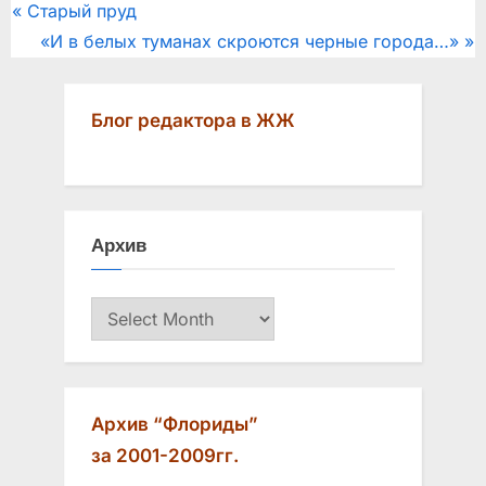
Post
P
Старый пруд
r
N
«И в белых туманах скроются черные города…»
navigation
e
e
v
x
Блог редактора в ЖЖ
i
t
o
P
u
o
s
s
Архив
P
t
o
:
Архив
s
t
:
Архив “Флориды”
за 2001-2009гг.