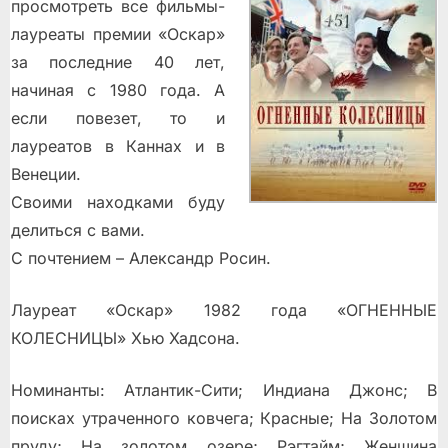
просмотреть все фильмы-
лауреаты премии «Оскар»
за последние 40 лет,
начиная с 1980 года. А
если повезет, то и
лауреатов в Каннах и в
Венеции.
Своими находками буду
делиться с вами.
С почтением – Александр Росин.
Лауреат «Оскар» 1982 года «ОГНЕННЫЕ
КОЛЕСНИЦЫ» Хью Хадсона.
Номинанты: Атлантик-Сити; Индиана Джонс; В
поисках утраченного ковчега; Красные; На Золотом
пруду; На золотом озере; Рэгтайм; Женщина