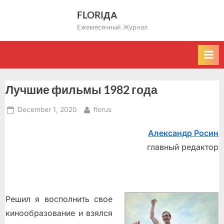
Skip
FLORIДА
to
Ежемесячный Журнал
content
Лучшие фильмы 1982 года
Posted
By
December 1, 2020
florus
on
Александр Росин
главный редактор
Решил я восполнить свое
кинообразование и взялся