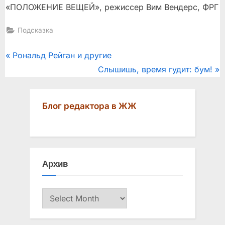
«ПОЛОЖЕНИЕ ВЕЩЕЙ», режиссер Вим Вендерс, ФРГ
Подсказка
Post
P
Рональд Рейган и другие
r
N
Слышишь, время гудит: бум!
navigation
e
e
v
x
Блог редактора в ЖЖ
i
t
o
P
u
o
s
s
Архив
P
t
o
:
Архив
s
t
: