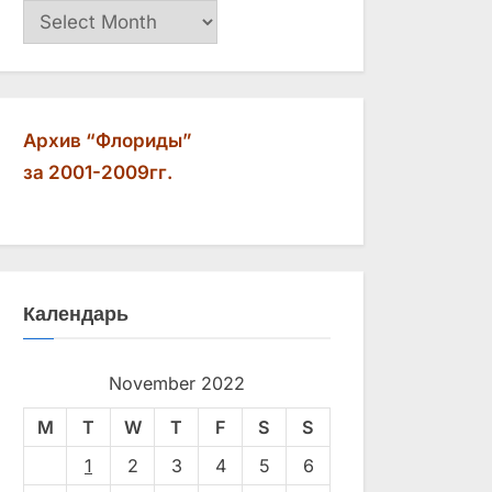
Архив
Архив “Флориды”
за 2001-2009гг.
Календарь
November 2022
M
T
W
T
F
S
S
1
2
3
4
5
6