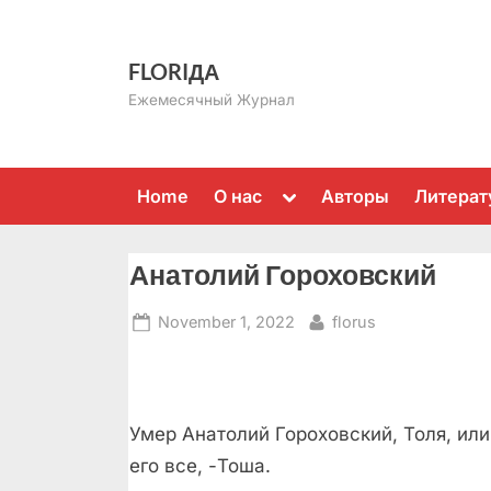
Skip
to
FLORIДА
content
Ежемесячный Журнал
Toggle
Home
О нас
Авторы
Литерат
sub-
menu
Анатолий Гороховский
Posted
By
November 1, 2022
florus
on
Умер Анатолий Гороховский, Толя, или
его все, -Тоша.