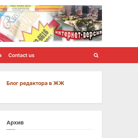
a
Contact us
Toggle
search
form
Блог редактора в ЖЖ
Архив