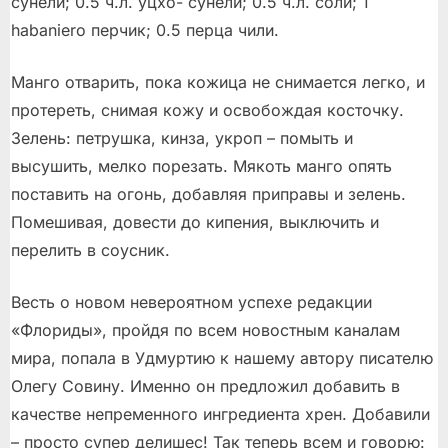
сунели; 0.5 ч.л. уцхо- сунели; 0.5 ч.л. соли; 1
habaniero перчик; 0.5 перца чили.
Манго отварить, пока кожица не снимается легко, и
протереть, снимая кожу и освобождая косточку.
Зелень: петрушка, кинза, укроп – помыть и
высушить, мелко порезать. Мякоть манго опять
поставить на огонь, добавляя приправы и зелень.
Помешивая, довести до кипения, выключить и
перелить в соусник.
Весть о новом невероятном успехе редакции
«Флориды», пройдя по всем новостным каналам
мира, попала в Удмуртию к нашему автору писателю
Олегу Совину. Именно он предложил добавить в
качестве непременного ингредиента хрен. Добавили
– просто супер делишес! Так теперь всем и говорю: