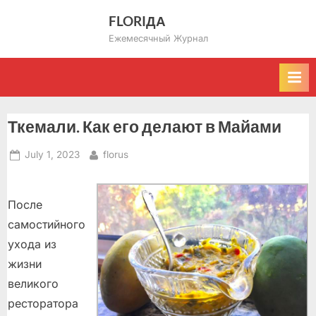
Skip
FLORIДА
to
Ежемесячный Журнал
content
Ткемали. Как его делают в Майами
Posted
By
July 1, 2023
florus
on
После
самостийного
ухода из
жизни
великого
ресторатора