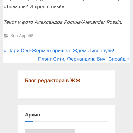
«Ткемали? И хрен с ним!»
Текст и фото Александра Росина/Alexander Rossin.
Bon Appétit!
Post
P
Пари Сен-Жермен пришел. Ждем Ливерпуль!
r
N
Плэнт Сити, Фернандина Бич, Сисайд
navigation
e
e
v
x
Блог редактора в ЖЖ
i
t
o
P
u
o
s
s
Архив
P
t
o
:
Архив