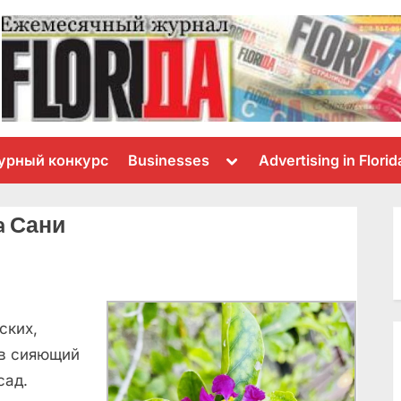
Toggle
урный конкурс
Businesses
Advertising in Florid
sub-
menu
a Сани
ских,
 в сияющий
сад.