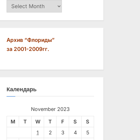
Архив
Архив “Флориды”
за 2001-2009гг.
Календарь
November 2023
M
T
W
T
F
S
S
1
2
3
4
5