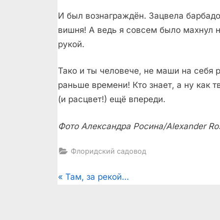
И был вознаграждён. Зацвела барбад
вишня! А ведь я совсем было махнул 
рукой.
Тако и ты человече, не маши на себя 
раньше времени! Кто знает, а ну как т
(и расцвет!) ещё впереди.
Фото Александра Росина/Alexander Ros
Флоридский садовод
Post
P
Там, за рекой…
r
navigation
e
v