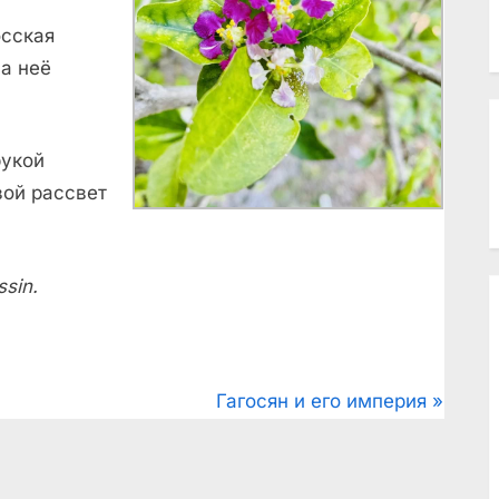
осская
на неё
рукой
вой рассвет
sin.
N
Гагосян и его империя
e
x
t