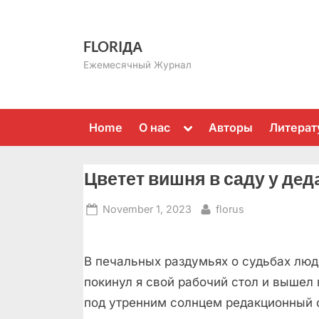
Skip
to
FLORIДА
content
Ежемесячный Журнал
Toggle
Home
О нас
Авторы
Литерат
sub-
menu
Цветет вишня в саду у дeд
Posted
By
November 1, 2023
florus
on
В печальных раздумьях о судьбах люд
покинул я свой рабочий стол и вышел
под утренним солнцем редакционный 