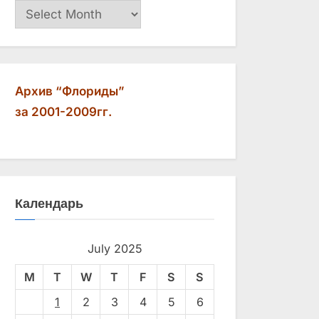
Архив
Архив “Флориды”
за 2001-2009гг.
Календарь
July 2025
M
T
W
T
F
S
S
1
2
3
4
5
6