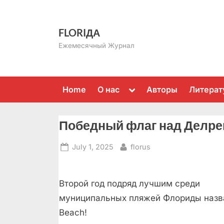
Skip
to
FLORIДА
content
Ежемесячный Журнал
Toggle
Home
О нас
Авторы
Литерат
sub-
menu
Победный флаг над Делре
Posted
By
July 1, 2025
florus
on
Второй год подряд лучшим среди
муниципальных пляжей Флориды назва
Beach!