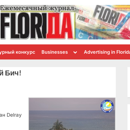
Toggle
урный конкурс
Businesses
Advertising in Florid
sub-
menu
й Бич!
н Delray